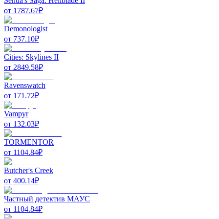
Senua's Saga: Hellblade II
от
1787.67
₽
Demonologist
от
737.10
₽
Cities: Skylines II
от
2849.58
₽
Ravenswatch
от
171.72
₽
Vampyr
от
132.03
₽
TORMENTOR
от
1104.84
₽
Butcher's Creek
от
400.14
₽
Частный детектив МАУС
от
1104.84
₽