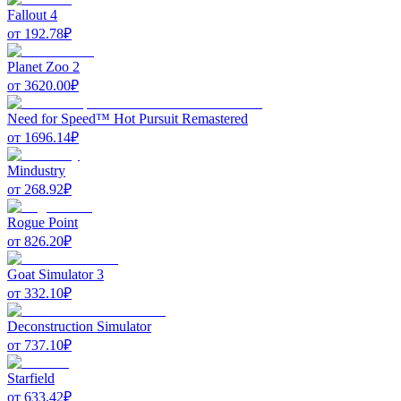
Fallout 4
от
192.78
₽
Planet Zoo 2
от
3620.00
₽
Need for Speed™ Hot Pursuit Remastered
от
1696.14
₽
Mindustry
от
268.92
₽
Rogue Point
от
826.20
₽
Goat Simulator 3
от
332.10
₽
Deconstruction Simulator
от
737.10
₽
Starfield
от
633.42
₽