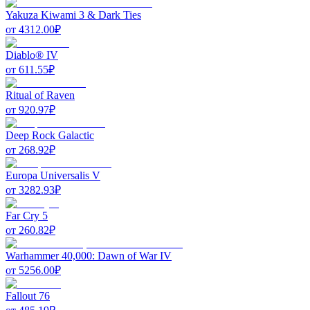
Yakuza Kiwami 3 & Dark Ties
от
4312.00
₽
Diablo® IV
от
611.55
₽
Ritual of Raven
от
920.97
₽
Deep Rock Galactic
от
268.92
₽
Europa Universalis V
от
3282.93
₽
Far Cry 5
от
260.82
₽
Warhammer 40,000: Dawn of War IV
от
5256.00
₽
Fallout 76