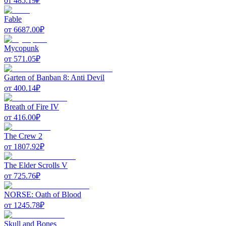
от
485.19
₽
Fable
от
6687.00
₽
Mycopunk
от
571.05
₽
Garten of Banban 8: Anti Devil
от
400.14
₽
Breath of Fire IV
от
416.00
₽
The Crew 2
от
1807.92
₽
The Elder Scrolls V
от
725.76
₽
NORSE: Oath of Blood
от
1245.78
₽
Skull and Bones