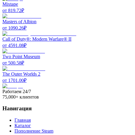
Mixtape
от
819.72
₽
Masters of Albion
от
1090.26
₽
Call of Duty®: Modern Warfare® II
от
4591.08
₽
Two Point Museum
от
500.58
₽
The Outer Worlds 2
от
1701.00
₽
Работаем 24/7
75,000+ клиентов
Навигация
Главная
Каталог
Пополнение Steam