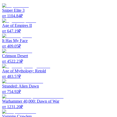
Sniper Elite 3
от
1104.84
₽
Age of Empires II
от
647.19
₽
It Has My Face
от
409.05
₽
Crimson Desert
от
4522.23
₽
Age of Mythology: Retold
от
483.57
₽
Stranded: Alien Dawn
от
754.92
₽
Warhammer 40,000: Dawn of War
от
1231.20
₽
Vampire Crawlers