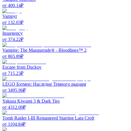
от
400.14
₽
Vampyr
от
132.03
₽
Insurgency
от
374.22
₽
Vampire: The Masquerade® - Bloodlines™ 2
от
865.89
₽
Escape from Duckov
от
715.23
₽
LEGO Бэтмен: Наследие Темного рыцаря
от
3495.96
₽
Yakuza Kiwami 3 & Dark Ties
от
4312.00
₽
Tomb Raider I-III Remastered Starring Lara Croft
от
1104.84
₽