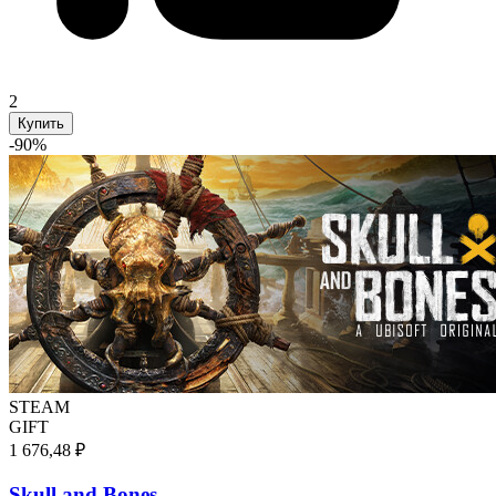
2
Купить
-
90
%
STEAM
GIFT
1 676,48 ₽
Skull and Bones