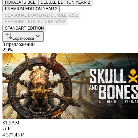
ПОКАЗАТЬ ВСЕ
DELUXE EDITION YEAR 2
PREMIUM EDITION YEAR 2
SEASONAL BOATLOAD BUNDLE Y2S2
SEASONAL BOX BUNDLE Y2S2
STANDART EDITION
Сортировка
3 предложений
-
90
%
STEAM
GIFT
4 377,43 ₽