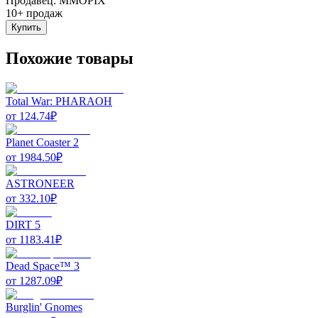
Продавец
:
MMOPIX
10+ продаж
Купить
Похожие товары
Total War: PHARAOH
от
124.74
₽
Planet Coaster 2
от
1984.50
₽
ASTRONEER
от
332.10
₽
DIRT 5
от
1183.41
₽
Dead Space™ 3
от
1287.09
₽
Burglin' Gnomes