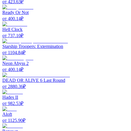
от
423.63
₽
Ready Or Not
от
400.14
₽
Hell Clock
от
737.10
₽
Starship Troopers: Extermination
от
1104.84
₽
Neon Abyss 2
от
400.14
₽
DEAD OR ALIVE 6 Last Round
от
2880.36
₽
Hades II
от
982.53
₽
Aloft
от
1125.90
₽