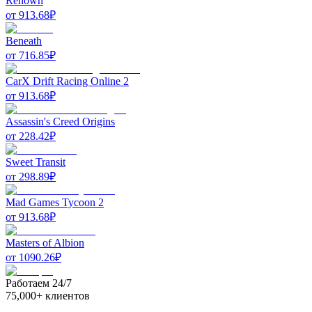
Renown
от
913.68
₽
Beneath
от
716.85
₽
CarX Drift Racing Online 2
от
913.68
₽
Assassin's Creed Origins
от
228.42
₽
Sweet Transit
от
298.89
₽
Mad Games Tycoon 2
от
913.68
₽
Masters of Albion
от
1090.26
₽
Работаем 24/7
75,000+ клиентов