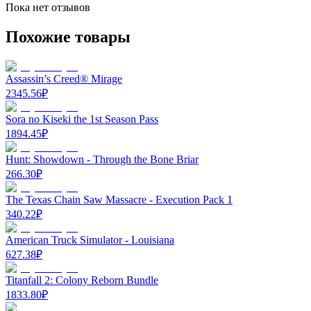
Пока нет отзывов
Похожие товары
Assassin’s Creed® Mirage
2345.56
₽
Sora no Kiseki the 1st Season Pass
1894.45
₽
Hunt: Showdown - Through the Bone Briar
266.30
₽
The Texas Chain Saw Massacre - Execution Pack 1
340.22
₽
American Truck Simulator - Louisiana
627.38
₽
Titanfall 2: Colony Reborn Bundle
1833.80
₽