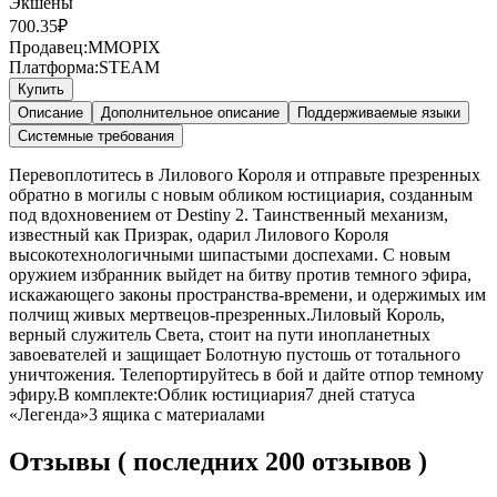
Экшены
700.35
₽
Продавец:
MMOPIX
Платформа:
STEAM
Купить
Описание
Дополнительное описание
Поддерживаемые языки
Системные требования
Перевоплотитесь в Лилового Короля и отправьте презренных
обратно в могилы с новым обликом юстициария, созданным
под вдохновением от Destiny 2. Таинственный механизм,
известный как Призрак, одарил Лилового Короля
высокотехнологичными шипастыми доспехами. С новым
оружием избранник выйдет на битву против темного эфира,
искажающего законы пространства-времени, и одержимых им
полчищ живых мертвецов-презренных.Лиловый Король,
верный служитель Света, стоит на пути инопланетных
завоевателей и защищает Болотную пустошь от тотального
уничтожения. Телепортируйтесь в бой и дайте отпор темному
эфиру.В комплекте:Облик юстициария7 дней статуса
«Легенда»3 ящика с материалами
Отзывы ( последних 200 отзывов )