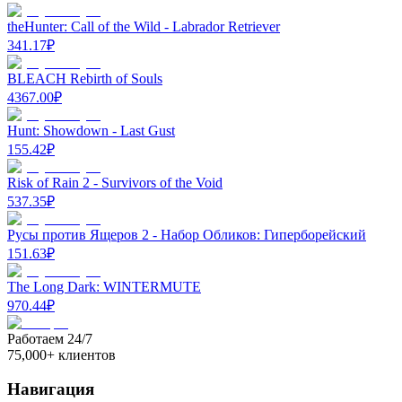
theHunter: Call of the Wild - Labrador Retriever
341.17
₽
BLEACH Rebirth of Souls
4367.00
₽
Hunt: Showdown - Last Gust
155.42
₽
Risk of Rain 2 - Survivors of the Void
537.35
₽
Русы против Ящеров 2 - Набор Обликов: Гиперборейский
151.63
₽
The Long Dark: WINTERMUTE
970.44
₽
Работаем 24/7
75,000+ клиентов
Навигация