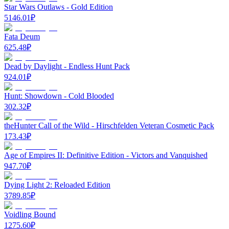
Star Wars Outlaws - Gold Edition
5146.01
₽
Fata Deum
625.48
₽
Dead by Daylight - Endless Hunt Pack
924.01
₽
Hunt: Showdown - Cold Blooded
302.32
₽
theHunter Call of the Wild - Hirschfelden Veteran Cosmetic Pack
173.43
₽
Age of Empires II: Definitive Edition - Victors and Vanquished
947.70
₽
Dying Light 2: Reloaded Edition
3789.85
₽
Voidling Bound
1275.60
₽