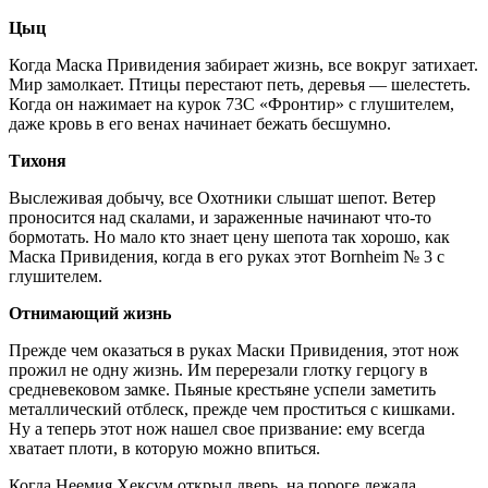
Цыц
Когда Маска Привидения забирает жизнь, все вокруг затихает.
Мир замолкает. Птицы перестают петь, деревья — шелестеть.
Когда он нажимает на курок 73C «Фронтир» с глушителем,
даже кровь в его венах начинает бежать бесшумно.
Тихоня
Выслеживая добычу, все Охотники слышат шепот. Ветер
проносится над скалами, и зараженные начинают что-то
бормотать. Но мало кто знает цену шепота так хорошо, как
Маска Привидения, когда в его руках этот Bornheim № 3 с
глушителем.
Отнимающий жизнь
Прежде чем оказаться в руках Маски Привидения, этот нож
прожил не одну жизнь. Им перерезали глотку герцогу в
средневековом замке. Пьяные крестьяне успели заметить
металлический отблеск, прежде чем проститься с кишками.
Ну а теперь этот нож нашел свое призвание: ему всегда
хватает плоти, в которую можно впиться.
Когда Неемия Хексум открыл дверь, на пороге лежала