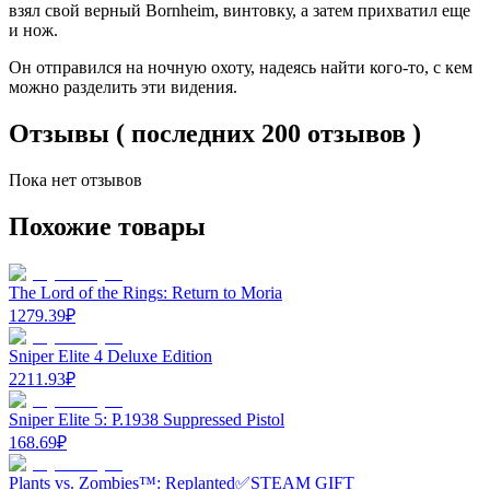
взял свой верный Bornheim, винтовку, а затем прихватил еще
и нож.
Он отправился на ночную охоту, надеясь найти кого-то, с кем
можно разделить эти видения.
Отзывы ( последних 200 отзывов )
Пока нет отзывов
Похожие товары
The Lord of the Rings: Return to Moria
1279.39
₽
Sniper Elite 4 Deluxe Edition
2211.93
₽
Sniper Elite 5: P.1938 Suppressed Pistol
168.69
₽
Plants vs. Zombies™: Replanted✅STEAM GIFT