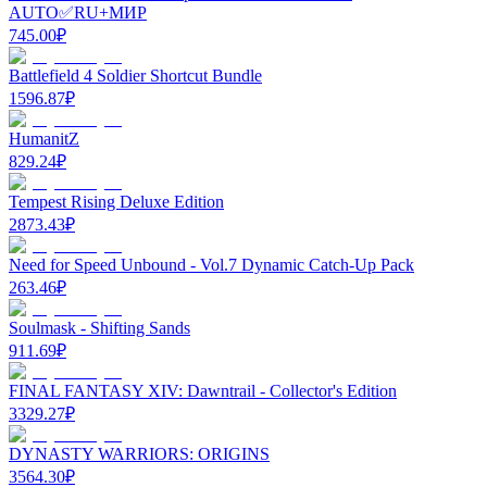
AUTO✅RU+МИР
745.00
₽
Battlefield 4 Soldier Shortcut Bundle
1596.87
₽
HumanitZ
829.24
₽
Tempest Rising Deluxe Edition
2873.43
₽
Need for Speed Unbound - Vol.7 Dynamic Catch-Up Pack
263.46
₽
Soulmask - Shifting Sands
911.69
₽
FINAL FANTASY XIV: Dawntrail - Collector's Edition
3329.27
₽
DYNASTY WARRIORS: ORIGINS
3564.30
₽