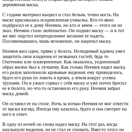
деревянная маска.
С годами материал выцвел и стал белым, точно кость. На
маске красовалась искривленная ухмылка. Кто-то явно
подбросил ее к дому Неемии, но кто и зачем — этого он не
знал. Неемии стало любопытно. Он поднял маску — и в тот
же миг ощутил непреодолимое желание ее надеть.
Посомневавшись лишь мгновение, он нацепил маску.
Неемия жил один, прямо у болота. Нелюдимый вдовец умел
защитить свои владения от незваных гостей, будь то
Охотники или оскверненные. Как оказалось, уединенный
образ жизни был к лучшему. Как только Неемия надел маску,
его разум заполонили кровавые видения: ему привиделось,
будто его руки по локоть в крови, а земля вокруг усеяна
трупами. Он в ужасе сорвал с себя маску и уже почти бросил
ее в болото, но что-то остановило его руку. Неемия забрал
маску домой.
Он оставил ее на столе. Ночь за ночью Неемия не мог отвести
от маски взгляд. Иногда ему казалось, будто и она смотрит на
него в ответ.
В одну из ночей он снова надел маску. На этот раз, когда
нахлынули видения, он не стал ее снимать. Вместо этого он