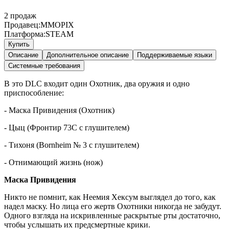
2
продаж
Продавец:
MMOPIX
Платформа:
STEAM
Купить
Описание
Дополнительное описание
Поддерживаемые языки
Системные требования
В это DLC входит один Охотник, два оружия и одно
приспособление:
- Маска Привидения (Охотник)
- Цыц (Фронтир 73C с глушителем)
- Тихоня (Bornheim № 3 с глушителем)
- Отнимающий жизнь (нож)
Маска Привидения
Никто не помнит, как Неемия Хексум выглядел до того, как
надел маску. Но лица его жертв Охотники никогда не забудут.
Одного взгляда на искривленные раскрытые рты достаточно,
чтобы услышать их предсмертные крики.