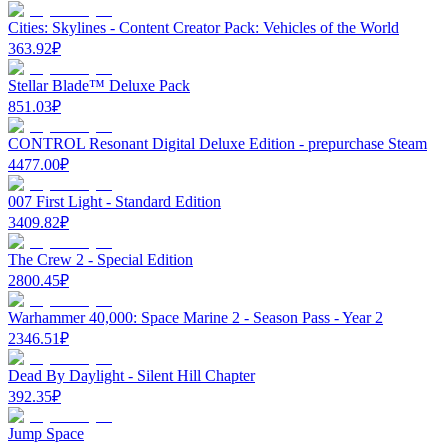
Cities: Skylines - Content Creator Pack: Vehicles of the World
363.92
₽
Stellar Blade™ Deluxe Pack
851.03
₽
CONTROL Resonant Digital Deluxe Edition - prepurchase Steam
4477.00
₽
007 First Light - Standard Edition
3409.82
₽
The Crew 2 - Special Edition
2800.45
₽
Warhammer 40,000: Space Marine 2 - Season Pass - Year 2
2346.51
₽
Dead By Daylight - Silent Hill Chapter
392.35
₽
Jump Space