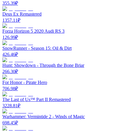
355.39
₽
Deus Ex Remastered
1357.11
₽
Forza Horizon 5 2020 Audi RS 3
126.99
₽
SnowRunner - Season 15: Oil & Dirt
426.46
₽
Hunt: Showdown - Through the Bone Briar
266.30
₽
For Honor - Pirate Hero
706.98
₽
The Last of Us™ Part II Remastered
3228.81
₽
Warhammer: Vermintide 2 - Winds of Magic
698.45
₽