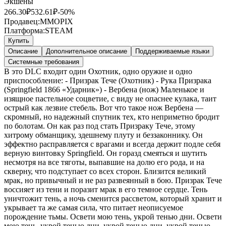
Экшены
266.30
₽
532.61
₽
-
50
%
Продавец:
MMOPIX
Платформа:
STEAM
Купить
Описание
Дополнительное описание
Поддерживаемые языки
Системные требования
В это DLC входит один Охотник, одно оружие и одно
приспособление: - Призрак Тече (Охотник) - Рука Призрака
(Springfield 1866 «Ударник») - Вербена (нож) Маленькое и
изящное пастельное соцветие, с виду не опаснее кулака, таит
острый как лезвие стебель. Вот что такое нож Вербена —
скромный, но надежный спутник тех, кто неприметно бродит
по болотам. Он как раз под стать Призраку Тече, этому
хитрому обманщику, здешнему плуту и беззаконнику. Он
эффектно расправляется с врагами и всегда держит подле себя
верную винтовку Springfield. Он горазд смеяться и шутить
несмотря на все тяготы, выпавшие на долю его рода, и на
скверну, что подступает со всех сторон. Близится великий
мрак, но привычный и не раз развеянный в бою. Призрак Тече
воссияет из тени и поразит мрак в его темное сердце. Тень
уничтожит тень, а ночь сменится рассветом, который хранит и
укрывает та же самая сила, что питает неописуемое
порождение тьмы. Освети мою тень, укрой тенью дни. Освети
мою тень, укрой тенью дни, укрой тенью дни, укрой тенью