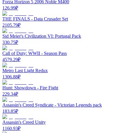
Forza Horizon 5 2006 Noble M400
126.99
₽
THE FINALS - Data Crusader Set
2105.79
₽
Sid Meier's Civilization VI: Portugal Pack
330.75
₽
Call of Duty: WWII - Season Pass
4579.29
₽
Metro Last Light Redux
1306.88
₽
Hunt: Showdown - Fire Fight
229.34
₽
Assassin's Creed Syndicate - Victorian Legends pack
183.85
₽
Assassin's Creed Unity
1160.93
₽