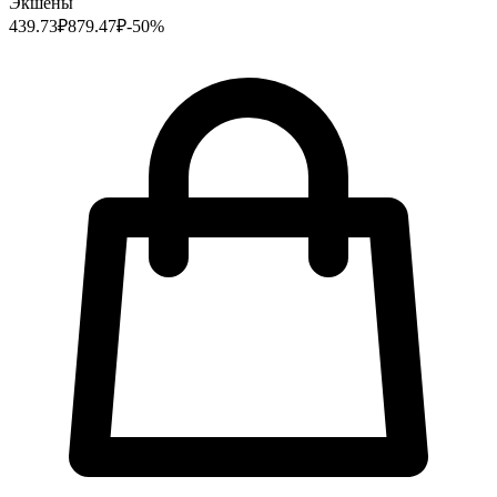
Экшены
439.73
₽
879.47
₽
-
50
%