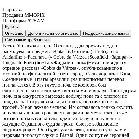
1
продаж
Продавец:
MMOPIX
Платформа:
STEAM
Купить
Описание
Дополнительное описание
Поддерживаемые языки
Системные требования
В это DLC входит одна Охотница, два оружия и один
расходуемый предмет:- Biatatá (Охотница)- Proteção do
Andarilho («Расплата»)- Cobra da Várzea (Scottfield «Задира»)-
Língua de Fogo (бомба «Жидкий огонь»)Ниже приводится
отрывок рассказа «Cobra da Várzea», опубликованного в
местной неофициальной газете города Салвадор, штат Баия,
Соединенные Штаты Бразилии (машинописный перевод
прилагается). В эту глухую ночь ее костерок был
единственным источником света на мили вокруг. Ловко держа
нож, она аккуратно вырезала добычу, пока та с хлюпом не
поддалась. Погрузив пальцы в плоть, она нежно сжала
трофей. У ног лежало четверо. Им оставалось только скулить
и пялиться в ночь кровавыми дырами на месте глаз.Позже
рыбаки наткнутся на тела, одетые в белую пену волн и
ждущие Страшного суда за грехи, быстро забываемые
людским родом. Она будет уже далеко, когда по улочкам и
церквям поползут слухи о Biatatá. Одни сочтут ее героиней,