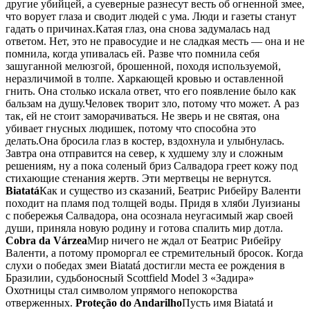
другие убийцей, а суеверные разнесут весть об огненной змее,
что ворует глаза и сводит людей с ума. Люди и газеты станут
гадать о причинах.Катая глаз, она снова задумалась над
ответом. Нет, это не правосудие и не сладкая месть — она и не
помнила, когда упивалась ей. Разве что помнила себя
зашуганной мелюзгой, брошенной, походя используемой,
неразличимой в толпе. Харкающей кровью и оставленной
гнить. Она столько искала ответ, что его появление было как
бальзам на душу.Человек творит зло, потому что может. А раз
так, ей не стоит заморачиваться. Не зверь и не святая, она
убивает гнусных людишек, потому что способна это
делать.Она бросила глаз в костер, вздохнула и улыбнулась.
Завтра она отправится на север, к худшему злу и сложным
решениям, ну а пока соленый бриз Салвадора греет кожу под
стихающие стенания жертв. Эти мертвецы не вернутся.
Biatatá
Как и существо из сказаний, Беатрис Рибейру Валенти
походит на пламя под толщей воды. Придя в хляби Луизианы
с побережья Салвадора, она осознала неугасимый жар своей
души, приняла новую родину и готова спалить мир дотла.
Cobra da Várzea
Мир ничего не ждал от Беатрис Рибейру
Валенти, а потому проморгал ее стремительный бросок. Когда
слухи о победах змеи Biatatá достигли места ее рождения в
Бразилии, судьбоносный Scottfield Model 3 «Задира»
Охотницы стал символом упрямого непокорства
отверженных.
Proteção do Andarilho
Пусть имя Biatatá и