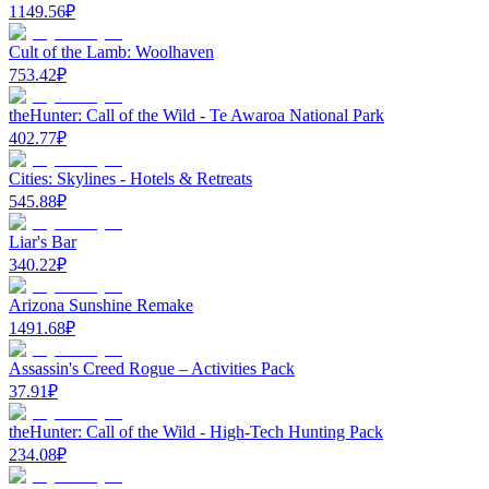
1149.56
₽
Cult of the Lamb: Woolhaven
753.42
₽
theHunter: Call of the Wild - Te Awaroa National Park
402.77
₽
Cities: Skylines - Hotels & Retreats
545.88
₽
Liar's Bar
340.22
₽
Arizona Sunshine Remake
1491.68
₽
Assassin's Creed Rogue – Activities Pack
37.91
₽
theHunter: Call of the Wild - High-Tech Hunting Pack
234.08
₽