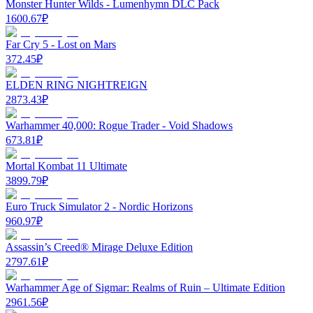
Monster Hunter Wilds - Lumenhymn DLC Pack
1600.67
₽
Far Cry 5 - Lost on Mars
372.45
₽
ELDEN RING NIGHTREIGN
2873.43
₽
Warhammer 40,000: Rogue Trader - Void Shadows
673.81
₽
Mortal Kombat 11 Ultimate
3899.79
₽
Euro Truck Simulator 2 - Nordic Horizons
960.97
₽
Assassin’s Creed® Mirage Deluxe Edition
2797.61
₽
Warhammer Age of Sigmar: Realms of Ruin – Ultimate Edition
2961.56
₽