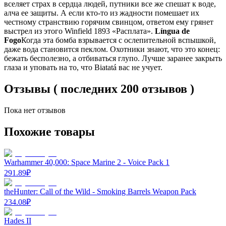
вселяет страх в сердца людей, путники все же спешат к воде,
алча ее защиты. А если кто-то из жадности помешает их
честному странствию горячим свинцом, ответом ему грянет
выстрел из этого Winfield 1893 «Расплата».
Língua de
Fogo
Когда эта бомба взрывается с ослепительной вспышкой,
даже вода становится пеклом. Охотники знают, что это конец:
бежать бесполезно, а отбиваться глупо. Лучше заранее закрыть
глаза и уповать на то, что Biatatá вас не учует.
Отзывы ( последних 200 отзывов )
Пока нет отзывов
Похожие товары
Warhammer 40,000: Space Marine 2 - Voice Pack 1
291.89
₽
theHunter: Call of the Wild - Smoking Barrels Weapon Pack
234.08
₽
Hades II