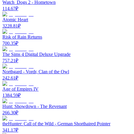
Watch_Dogs 2 - Hometown
114.67
₽
Atomic Heart
3228.81
₽
Risk of Rain Returns
700.35
₽
The Sims 4 Digital Deluxe Upgrade
757.21
₽
Northgard - Vordr, Clan of the Owl
242.61
₽
Age of Empires IV
1384.59
₽
Hunt: Showdown - The Revenant
266.30
₽
theHunter: Call of the Wild - German Shorthaired Pointer
341.17
₽