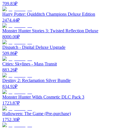
709.83
₽
Harry Potter: Quidditch Champions Deluxe Edition
2474.44
₽
Monster Hunter Stories 3: Twisted Reflection Deluxe
8000.00
₽
Dispatch - Digital Deluxe Upgrade
509.86
₽
Cities: Skylines - Mass Transit
883.26
₽
Destiny 2: Reclamation Silver Bundle
834.92
₽
Monster Hunter Wilds Cosmetic DLC Pack 3
1723.87
₽
Halloween: The Game (Pre-purchase)
1752.30
₽