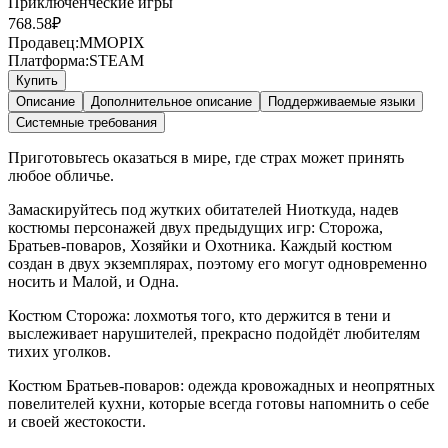
Приключенческие игры
768.58
₽
Продавец:
MMOPIX
Платформа:
STEAM
Купить
Описание
Дополнительное описание
Поддерживаемые языки
Системные требования
Приготовьтесь оказаться в мире, где страх может принять
любое обличье.
Замаскируйтесь под жутких обитателей Ниоткуда, надев
костюмы персонажей двух предыдущих игр: Сторожа,
Братьев-поваров, Хозяйки и Охотника. Каждый костюм
создан в двух экземплярах, поэтому его могут одновременно
носить и Малой, и Одна.
Костюм Сторожа: лохмотья того, кто держится в тени и
выслеживает нарушителей, прекрасно подойдёт любителям
тихих уголков.
Костюм Братьев-поваров: одежда кровожадных и неопрятных
повелителей кухни, которые всегда готовы напомнить о себе
и своей жестокости.