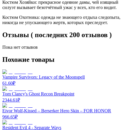
Костюм Хозяйки: прекрасное одеяние дамы, чей изящный
силуэт вызывает безотчётный ужас у всех, кто его видит.
Костюм Охотника: одежда не знающего отдыха следопыта,
никогда не упускающего жертв, которых преследует.
Отзывы ( последних 200 отзывов )
Пока нет отзывов
Похожие товары
Vampire Survivors: Legacy of the Moonspell
61.60
₽
Tom Clancy's Ghost Recon Breakpoint
2344.61
₽
Eivor Wolf-Kissed – Berserker Hero Skin – FOR HONOR
966.65
₽
Resident Evil 4 - Separate Ways