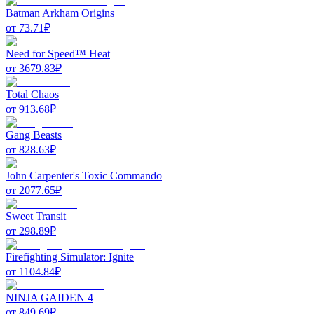
Batman Arkham Origins
от
73.71
₽
Need for Speed™ Heat
от
3679.83
₽
Total Chaos
от
913.68
₽
Gang Beasts
от
828.63
₽
John Carpenter's Toxic Commando
от
2077.65
₽
Sweet Transit
от
298.89
₽
Firefighting Simulator: Ignite
от
1104.84
₽
NINJA GAIDEN 4
от
849.69
₽