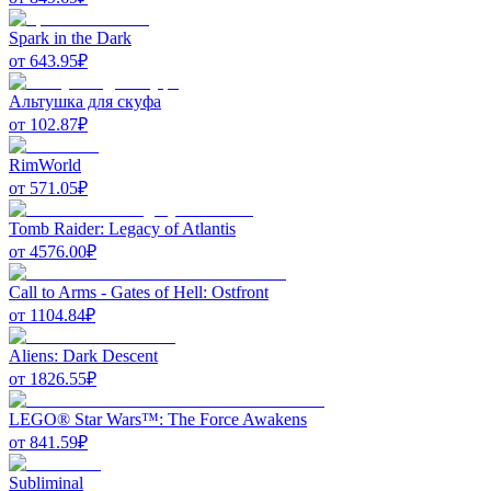
Spark in the Dark
от
643.95
₽
Альтушка для скуфа
от
102.87
₽
RimWorld
от
571.05
₽
Tomb Raider: Legacy of Atlantis
от
4576.00
₽
Call to Arms - Gates of Hell: Ostfront
от
1104.84
₽
Aliens: Dark Descent
от
1826.55
₽
LEGO® Star Wars™: The Force Awakens
от
841.59
₽
Subliminal