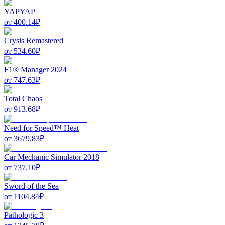
YAPYAP
от
400.14
₽
Crysis Remastered
от
534.60
₽
F1® Manager 2024
от
747.63
₽
Total Chaos
от
913.68
₽
Need for Speed™ Heat
от
3679.83
₽
Car Mechanic Simulator 2018
от
737.10
₽
Sword of the Sea
от
1104.84
₽
Pathologic 3