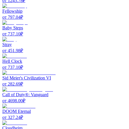
от
1245.78
₽
Fellowship
от
797.04
₽
Baby Steps
от
737.10
₽
Stray
от
451.98
₽
Hell Clock
от
737.10
₽
Sid Meier's Civilization VI
от
282.69
₽
Call of Duty®: Vanguard
от
4698.00
₽
DOOM Eternal
от
327.24
₽
Cloudheim