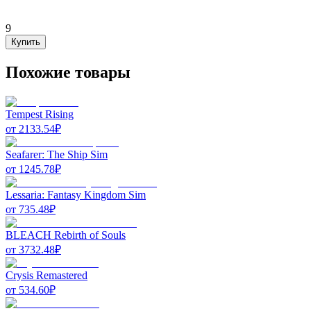
9
Купить
Похожие товары
Tempest Rising
от
2133.54
₽
Seafarer: The Ship Sim
от
1245.78
₽
Lessaria: Fantasy Kingdom Sim
от
735.48
₽
BLEACH Rebirth of Souls
от
3732.48
₽
Crysis Remastered
от
534.60
₽