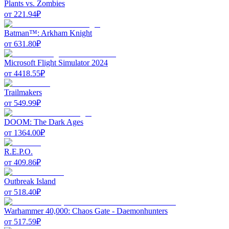
Plants vs. Zombies
от
221.94
₽
Batman™: Arkham Knight
от
631.80
₽
Microsoft Flight Simulator 2024
от
4418.55
₽
Trailmakers
от
549.99
₽
DOOM: The Dark Ages
от
1364.00
₽
R.E.P.O.
от
409.86
₽
Outbreak Island
от
518.40
₽
Warhammer 40,000: Chaos Gate - Daemonhunters
от
517.59
₽