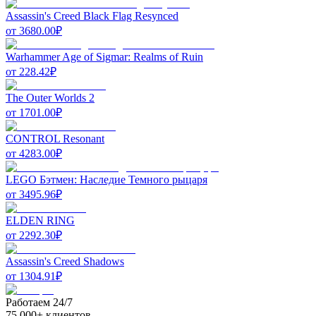
Assassin's Creed Black Flag Resynced
от
3680.00
₽
Warhammer Age of Sigmar: Realms of Ruin
от
228.42
₽
The Outer Worlds 2
от
1701.00
₽
CONTROL Resonant
от
4283.00
₽
LEGO Бэтмен: Наследие Темного рыцаря
от
3495.96
₽
ELDEN RING
от
2292.30
₽
Assassin's Creed Shadows
от
1304.91
₽
Работаем 24/7
75,000+ клиентов