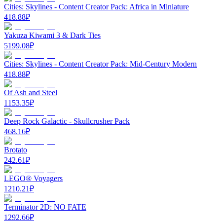
Cities: Skylines - Content Creator Pack: Africa in Miniature
418.88
₽
Yakuza Kiwami 3 & Dark Ties
5199.08
₽
Cities: Skylines - Content Creator Pack: Mid-Century Modern
418.88
₽
Of Ash and Steel
1153.35
₽
Deep Rock Galactic - Skullcrusher Pack
468.16
₽
Brotato
242.61
₽
LEGO® Voyagers
1210.21
₽
Terminator 2D: NO FATE
1292.66
₽