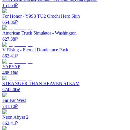
151.63
₽
For Honor - Y9S3 TU2 Orochi Hero Skin
654.86
₽
American Truck Simulator - Washington
627.38
₽
V Rising - Eternal Dominance Pack
862.41
₽
YAPYAP
468.16
₽
STRANGER THAN HEAVEN STEAM
6742.00
₽
Far Far West
741.10
₽
Neon Abyss 2
862.41
₽