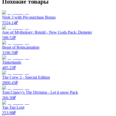
Похожие товары
Nioh 3 with Pre-purchase Bonus
5524.14
₽
Age of Mythology: Retold - New Gods Pack: Demeter
588.52
₽
Beast of Reincarnation
3196.59
₽
Tinkerlands
485.22
₽
The Crew 2 - Special Edition
2800.45
₽
Tom Clancy's The Division - Let it snow Pack
266.30
₽
Tap Tap Loot
253.98
₽