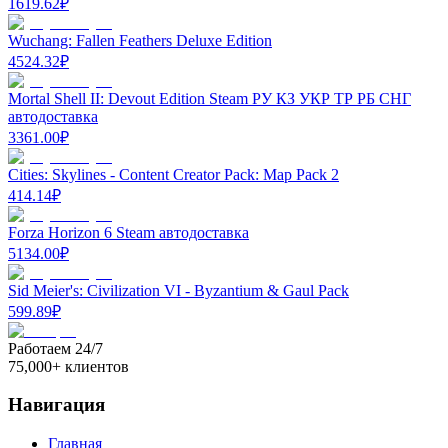
1619.62
₽
Wuchang: Fallen Feathers Deluxe Edition
4524.32
₽
Mortal Shell II: Devout Edition Steam РУ КЗ УКР ТР РБ СНГ
автодоставка
3361.00
₽
Cities: Skylines - Content Creator Pack: Map Pack 2
414.14
₽
Forza Horizon 6 Steam автодоставка
5134.00
₽
Sid Meier's: Civilization VI - Byzantium & Gaul Pack
599.89
₽
Работаем 24/7
75,000+ клиентов
Навигация
Главная