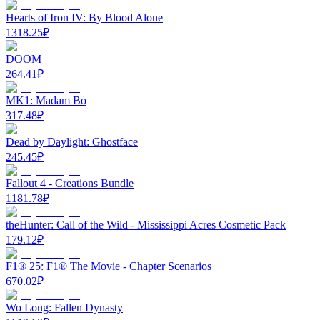
Hearts of Iron IV: By Blood Alone
1318.25
₽
DOOM
264.41
₽
MK1: Madam Bo
317.48
₽
Dead by Daylight: Ghostface
245.45
₽
Fallout 4 - Creations Bundle
1181.78
₽
theHunter: Call of the Wild - Mississippi Acres Cosmetic Pack
179.12
₽
F1® 25: F1® The Movie - Chapter Scenarios
670.02
₽
Wo Long: Fallen Dynasty