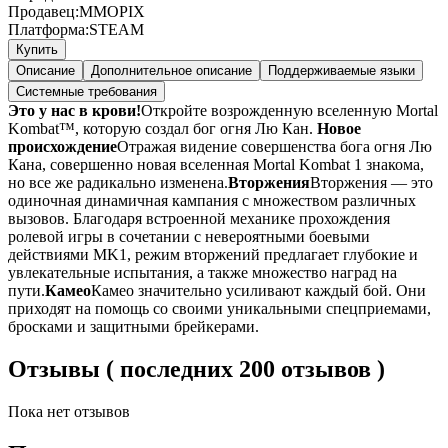
Продавец:
MMOPIX
Платформа:
STEAM
Купить
Описание
Дополнительное описание
Поддерживаемые языки
Системные требования
Это у нас в крови!
Откройте возрожденную вселенную Mortal
Kombat™, которую создал бог огня Лю Кан.
Новое
происхождение
Отражая видение совершенства бога огня Лю
Кана, совершенно новая вселенная Mortal Kombat 1 знакома,
но все же радикально изменена.
Вторжения
Вторжения — это
одиночная динамичная кампания с множеством различных
вызовов. Благодаря встроенной механике прохождения
ролевой игры в сочетании с невероятными боевыми
действиями MK1, режим вторжений предлагает глубокие и
увлекательные испытания, а также множество наград на
пути.
Камео
Камео значительно усиливают каждый бой. Они
приходят на помощь со своими уникальными спецприемами,
бросками и защитными брейкерами.
Отзывы ( последних 200 отзывов )
Пока нет отзывов