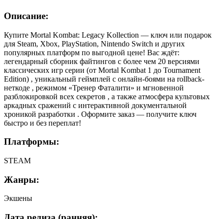
Описание:
Купите Mortal Kombat: Legacy Kollection — ключ или подарок
для Steam, Xbox, PlayStation, Nintendo Switch и других
популярных платформ по выгодной цене! Вас ждёт:
легендарный сборник файтингов с более чем 20 версиями
классических игр серии (от Mortal Kombat 1 до Tournament
Edition) , уникальный геймплей с онлайн-боями на rollback-
неткоде , режимом «Тренер Фаталити» и мгновенной
разблокировкой всех секретов , а также атмосфера культовых
аркадных сражений с интерактивной документальной
хроникой разработки . Оформите заказ — получите ключ
быстро и без переплат!
Платформы:
STEAM
Жанры:
Экшены
Дата релиза (ранняя):