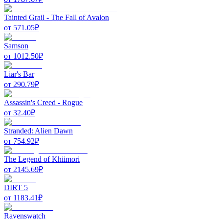
Tainted Grail - The Fall of Avalon
от
571.05
₽
Samson
от
1012.50
₽
Liar's Bar
от
290.79
₽
Assassin's Creed - Rogue
от
32.40
₽
Stranded: Alien Dawn
от
754.92
₽
The Legend of Khiimori
от
2145.69
₽
DIRT 5
от
1183.41
₽
Ravenswatch