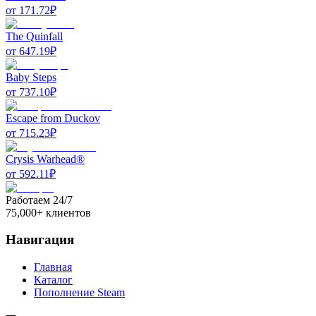
от
171.72
₽
The Quinfall
от
647.19
₽
Baby Steps
от
737.10
₽
Escape from Duckov
от
715.23
₽
Crysis Warhead®
от
592.11
₽
Работаем 24/7
75,000+ клиентов
Навигация
Главная
Каталог
Пополнение Steam