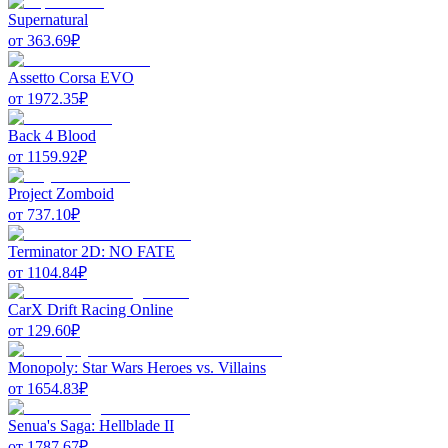
Supernatural
от
363.69
₽
Assetto Corsa EVO
от
1972.35
₽
Back 4 Blood
от
1159.92
₽
Project Zomboid
от
737.10
₽
Terminator 2D: NO FATE
от
1104.84
₽
CarX Drift Racing Online
от
129.60
₽
Monopoly: Star Wars Heroes vs. Villains
от
1654.83
₽
Senua's Saga: Hellblade II
от
1787.67
₽