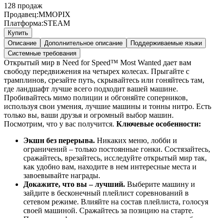
128
продаж
Продавец:
MMOPIX
Платформа:
STEAM
Купить
Описание
Дополнительное описание
Поддерживаемые языки
Системные требования
Открытый мир в Need for Speed™ Most Wanted дает вам
свободу передвижения на четырех колесах. Прыгайте с
трамплинов, срезайте путь, скрывайтесь или гоняйтесь там,
где ландшафт лучше всего подходит вашей машине.
Пробивайтесь мимо полиции и обгоняйте соперников,
используя свои умения, лучшие машины и тонны нитро. Есть
только вы, ваши друзья и огромный выбор машин.
Посмотрим, что у вас получится.
Ключевые особенности:
Экшн без перерыва.
Никаких меню, лобби и
ограничений – только постоянные гонки. Состязайтесь,
сражайтесь, врезайтесь, исследуйте открытый мир так,
как удобно вам, находите в нем интересные места и
завоевывайте награды.
Докажите, что вы – лучший.
Выберите машину и
зайдите в бесконечный плейлист соревнований в
сетевом режиме. Влияйте на состав плейлиста, голосуя
своей машиной. Сражайтесь за позицию на старте.