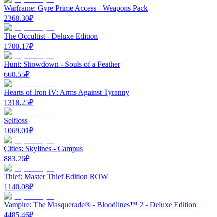
Warframe: Gyre Prime Access - Weapons Pack
2368.30
₽
The Occultist - Deluxe Edition
1700.17
₽
Hunt: Showdown - Souls of a Feather
660.55
₽
Hearts of Iron IV: Arms Against Tyranny
1318.25
₽
Selfloss
1069.01
₽
Cities: Skylines - Campus
883.26
₽
Thief: Master Thief Edition ROW
1140.08
₽
Vampire: The Masquerade® - Bloodlines™ 2 - Deluxe Edition
4485.46
₽