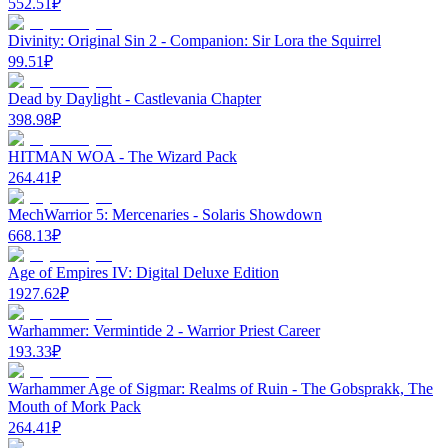
552.51
₽
Divinity: Original Sin 2 - Companion: Sir Lora the Squirrel
99.51
₽
Dead by Daylight - Castlevania Chapter
398.98
₽
HITMAN WOA - The Wizard Pack
264.41
₽
MechWarrior 5: Mercenaries - Solaris Showdown
668.13
₽
Age of Empires IV: Digital Deluxe Edition
1927.62
₽
Warhammer: Vermintide 2 - Warrior Priest Career
193.33
₽
Warhammer Age of Sigmar: Realms of Ruin - The Gobsprakk, The
Mouth of Mork Pack
264.41
₽