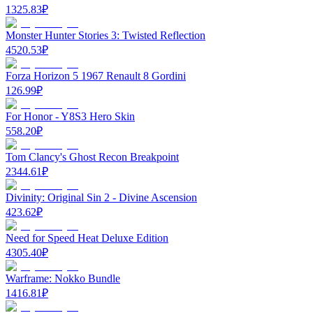
1325.83
₽
Monster Hunter Stories 3: Twisted Reflection
4520.53
₽
Forza Horizon 5 1967 Renault 8 Gordini
126.99
₽
For Honor - Y8S3 Hero Skin
558.20
₽
Tom Clancy's Ghost Recon Breakpoint
2344.61
₽
Divinity: Original Sin 2 - Divine Ascension
423.62
₽
Need for Speed Heat Deluxe Edition
4305.40
₽
Warframe: Nokko Bundle
1416.81
₽