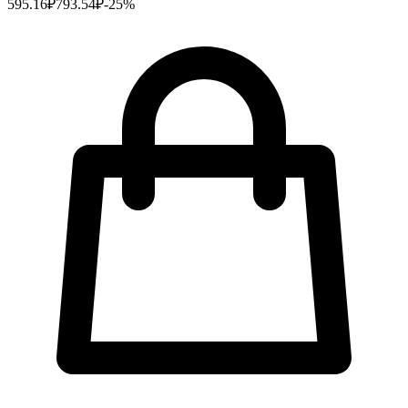
595.16
₽
793.54
₽
-
25
%