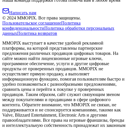
Наша команда поддержки готова помочь вам в любое время
Написать нам
©
2024
MMOPIX.
Все права защищены.
Пользовательское соглашение
Политика
конфиденциальности
Политика обработки персональных
данных
Политика возвратов
MMOPIX выступает в качестве удобной рекламной
платформы, на которой представлены партнерские
предложения различных продавцов цифровых товаров. На
сайте можно найти лицензионные игровые ключи,
программное обеспечение, услуги и другие цифровые
продукты от проверенных продавцов. MMOPIX не
осуществляет прямую продажу, а выполняет
информационную функцию, помогая пользователям быстро и
удобно познакомиться с разнообразными предложениями,
сравнить цены и перейти к покупке у проверенных
продавцов. Таким образом, сайт служит связующим звеном
между покупателями и продавцами в сфере цифрового
контента. Обратите внимание, что MMOPIX не связан, не
поддерживается и не спонсируется компаниями, такими как
Valve, Blizzard Entertainment, Electronic Arts и другими
правообладателями. Все права на игровые франшизы, бренды
и интеллектуальную собственность принадлежат их законным