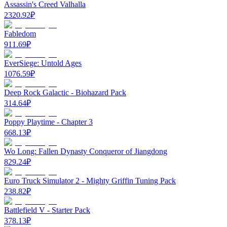
Assassin's Creed Valhalla
2320.92
₽
Fabledom
911.69
₽
EverSiege: Untold Ages
1076.59
₽
Deep Rock Galactic - Biohazard Pack
314.64
₽
Poppy Playtime - Chapter 3
668.13
₽
Wo Long: Fallen Dynasty Conqueror of Jiangdong
829.24
₽
Euro Truck Simulator 2 - Mighty Griffin Tuning Pack
238.82
₽
Battlefield V - Starter Pack
378.13
₽