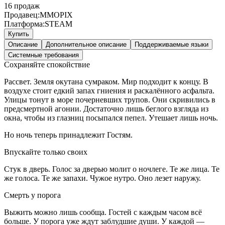
16
продаж
Продавец:
MMOPIX
Платформа:
STEAM
Купить
Описание
Дополнительное описание
Поддерживаемые языки
Системные требования
Сохраняйте спокойствие
Рассвет. Земля окутана сумраком. Мир подходит к концу. В
воздухе стоит едкий запах гниения и раскалённого асфальта.
Улицы тонут в море почерневших трупов. Они скривились в
предсмертной агонии. Достаточно лишь беглого взгляда из
окна, чтобы из глазниц посыпался пепел. Утешает лишь ночь.
Но ночь теперь принадлежит Гостям.
Впускайте только своих
Стук в дверь. Голос за дверью молит о ночлеге. Те же лица. Те
же голоса. Те же запахи. Чужое нутро. Оно лезет наружу.
Смерть у порога
Выжить можно лишь сообща. Гостей с каждым часом всё
больше. У порога уже ждут заблудшие души. У каждой —