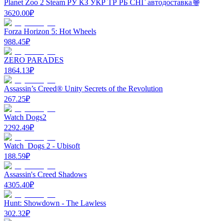
Planet Zoo 2 Steam РУ КЗ УКР ТР РБ СНГ автодоставка 🌐
3620.00
₽
Forza Horizon 5: Hot Wheels
988.45
₽
ZERO PARADES
1864.13
₽
Assassin’s Creed® Unity Secrets of the Revolution
267.25
₽
Watch Dogs2
2292.49
₽
Watch_Dogs 2 - Ubisoft
188.59
₽
Assassin's Creed Shadows
4305.40
₽
Hunt: Showdown - The Lawless
302.32
₽