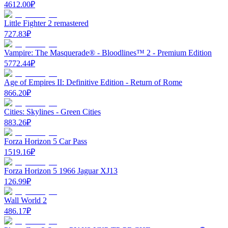
4612.00
₽
Little Fighter 2 remastered
727.83
₽
Vampire: The Masquerade® - Bloodlines™ 2 - Premium Edition
5772.44
₽
Age of Empires II: Definitive Edition - Return of Rome
866.20
₽
Cities: Skylines - Green Cities
883.26
₽
Forza Horizon 5 Car Pass
1519.16
₽
Forza Horizon 5 1966 Jaguar XJ13
126.99
₽
Wall World 2
486.17
₽