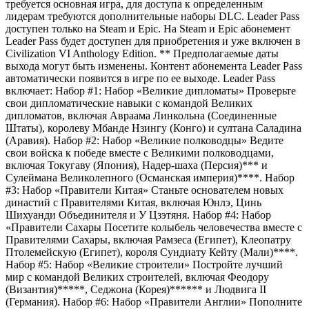
требуется основная игра, для доступа к определенным
лидерам требуются дополнительные наборы DLC. Leader Pass
доступен только на Steam и Epic. На Steam и Epic абонемент
Leader Pass будет доступен для приобретения и уже включен в
Civilization VI Anthology Edition. ** Предполагаемые даты
выхода могут быть изменены. Контент абонемента Leader Pass
автоматически появится в игре по ее выходе. Leader Pass
включает: Набор #1: Набор «Великие дипломаты» Проверьте
свои дипломатические навыки с командой Великих
дипломатов, включая Авраама Линкольна (Соединенные
Штаты), королеву Мбанде Нзингу (Конго) и султана Саладина
(Аравия). Набор #2: Набор «Великие полководцы» Ведите
свои войска к победе вместе с Великими полководцами,
включая Токугаву (Япония), Надер-шаха (Персия)*** и
Сулеймана Великолепного (Османская империя)****. Набор
#3: Набор «Правители Китая» Станьте основателем новых
династий с Правителями Китая, включая Юнлэ, Цинь
Шихуанди Объединителя и У Цзэтяня. Набор #4: Набор
«Правители Сахары Посетите колыбель человечества вместе с
Правителями Сахары, включая Рамзеса (Египет), Клеопатру
Птолемейскую (Египет), короля Сундиату Кейту (Мали)****.
Набор #5: Набор «Великие строители» Постройте лучший
мир с командой Великих строителей, включая Феодору
(Византия)*****, Седжона (Корея)****** и Людвига II
(Германия). Набор #6: Набор «Правители Англии» Пополните