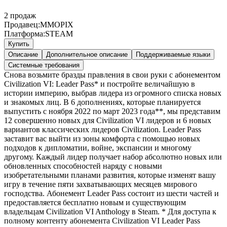
2
продаж
Продавец:
MMOPIX
Платформа:
STEAM
Купить
Описание
Дополнительное описание
Поддерживаемые языки
Системные требования
Снова возьмите бразды правления в свои руки с абонементом
Civilization VI: Leader Pass* и постройте величайшую в
истории империю, выбрав лидера из огромного списка новых
и знакомых лиц. В 6 дополнениях, которые планируется
выпустить с ноября 2022 по март 2023 года**, мы представим
12 совершенно новых для Civilization VI лидеров и 6 новых
вариантов классических лидеров Civilization. Leader Pass
заставит вас выйти из зоны комфорта с помощью новых
подходов к дипломатии, войне, экспансии и многому
другому. Каждый лидер получает набор абсолютно новых или
обновленных способностей наряду с новыми
изобретательными планами развития, которые изменят вашу
игру в течение пяти захватывающих месяцев мирового
господства. Абонемент Leader Pass состоит из шести частей и
предоставляется бесплатно новым и существующим
владельцам Civilization VI Anthology в Steam. * Для доступа к
полному контенту абонемента Civilization VI Leader Pass