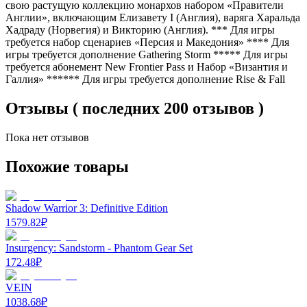
свою растущую коллекцию монархов набором «Правители
Англии», включающим Елизавету I (Англия), варяга Харальда
Хадраду (Норвегия) и Викторию (Англия). *** Для игры
требуется набор сценариев «Персия и Македония» **** Для
игры требуется дополнение Gathering Storm ***** Для игры
требуется абонемент New Frontier Pass и Набор «Византия и
Галлия» ****** Для игры требуется дополнение Rise & Fall
Отзывы ( последних 200 отзывов )
Пока нет отзывов
Похожие товары
Shadow Warrior 3: Definitive Edition
1579.82
₽
Insurgency: Sandstorm - Phantom Gear Set
172.48
₽
VEIN
1038.68
₽