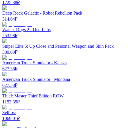
1225.38
₽
Deep Rock Galactic - Robot Rebellion Pack
314.64
₽
Watch_Dogs 2 - Ded Labs
253.98
₽
Sniper Elite 5: Up Close and Personal Weapon and Skin Pack
380.03
₽
American Truck Simulator - Kansas
627.38
₽
American Truck Simulator - Montana
627.38
₽
Thief: Master Thief Edition ROW
1153.35
₽
Selfloss
1069.01
₽