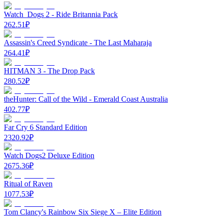
Watch_Dogs 2 - Ride Britannia Pack
262.51
₽
Assassin's Creed Syndicate - The Last Maharaja
264.41
₽
HITMAN 3 - The Drop Pack
280.52
₽
theHunter: Call of the Wild - Emerald Coast Australia
402.77
₽
Far Cry 6 Standard Edition
2320.92
₽
Watch Dogs2 Deluxe Edition
2675.36
₽
Ritual of Raven
1077.53
₽
Tom Clancy's Rainbow Six Siege X – Elite Edition