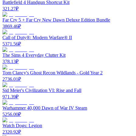
Battlefield 4 Handgun Shortcut Kit
321.27
₽
Far Cry 5 + Far Cry New Dawn Deluxe Edition Bundle
3869.46
₽
Call of Duty®: Modern Warfare® II
5371.56
₽
The Sims 4 Everyday Clutter Kit
378.13
₽
Tom Clancy's Ghost Recon Wildlands - Gold Year 2
2736.01
₽
Sid Meier's Civilization VI: Rise and Fall
971.39
₽
Warhammer 40,000 Dawn of War IV Steam
5256.00
₽
Watch Dogs: Legion
2320.92
₽