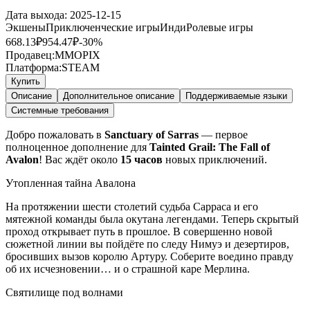
Дата выхода:
2025-12-15
Экшены
Приключенческие игры
Инди
Ролевые игры
668.13
₽
954.47
₽
-
30
%
Продавец:
MMOPIX
Платформа:
STEAM
Купить
Описание
Дополнительное описание
Поддерживаемые языки
Системные требования
Добро пожаловать в
Sanctuary of Sarras
— первое
полноценное дополнение для
Tainted Grail: The Fall of
Avalon
! Вас ждёт около
15 часов
новых приключений.
Утопленная тайна Авалона
На протяжении шести столетий судьба Сарраса и его
мятежной команды была окутана легендами. Теперь скрытый
проход открывает путь в прошлое. В совершенно новой
сюжетной линии вы пойдёте по следу Нимуэ и дезертиров,
бросивших вызов королю Артуру. Соберите воедино правду
об их исчезновении… и о страшной каре Мерлина.
Святилище под волнами