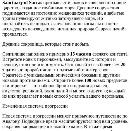
Sanctuary of Sarras
приглашает игроков в совершенно новое
царство, созданное глубинами моря. Древние сооружения
поднимаются из постоянно меняющихся течений, а забытые
тропы пульсируют жизнью затонувшего мира. Но
постарайтесь не поддаться очарованию: когда вы начнёте
исследовать неизведанное, истинная природа Сарраса начнёт
проявляться.
Древние сокровища, которые стоит добыть
Святилище наполнено примерно
15 часами
свежего контента.
Встретьте новых персонажей, выслушайте их истории и
решите, стоит ли им помогать. Отправляйтесь в более чем
20
тщательно проработанных подземелий и интерьеров.
Сразитесь с уникальными эпическими боссами и другими
новыми противниками. Откройте более
100
новых предметов
экипировки — от наборов брони и оружия до колец,
амулетов, реликвий, заклинаний и многого другого; каждый
из них предлагает новый способ усилить вашего персонажа.
Изменённая система прогрессии
Новая система прогрессии меняет привычное путешествие по
Авалону. Подводные враги масштабируются под ваш уровень,
сохраняя напряжение в каждой схватке. В то же время