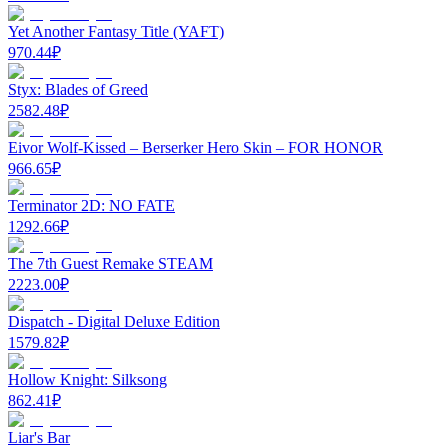
Yet Another Fantasy Title (YAFT)
970.44
₽
Styx: Blades of Greed
2582.48
₽
Eivor Wolf-Kissed – Berserker Hero Skin – FOR HONOR
966.65
₽
Terminator 2D: NO FATE
1292.66
₽
The 7th Guest Remake STEAM
2223.00
₽
Dispatch - Digital Deluxe Edition
1579.82
₽
Hollow Knight: Silksong
862.41
₽
Liar's Bar