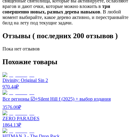
священные святилища, которые вы активируете, ослабляют
врагов и дают очки, которые можно вложить в
три
совершенно новых, разных дерева навыков
. В любой
момент выбирайте, какое дерево активно, и перестраивайте
билд на лету под текущие задачи.
Отзывы ( последних 200 отзывов )
Пока нет отзывов
Похожие товары
Divinity: Original Sin 2
970.44
₽
Все регионы ☑️⭐Silent Hill f (2025) + выбор издания
3576.00
₽
ZERO PARADES
1864.13
₽
HITMAN 3 - The Drop Pack