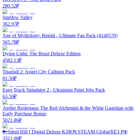
280.52
₽
Stardew Valley
362.97
₽
Age of Mythology: Retold - Ultimate Fan Pack (4140570)
565.78
₽
Dying Light: The Beast Deluxe Edition
4582.13
₽
Titanfall 2: Angel City Callsign Pack
81.50
₽
Euro Truck Simulator 2 - Ukrainian Paint Jobs Pack
63.50
₽
Atelier Resleriana: The Red Alchemist & the White Guardian with
Early Purchase Bonus
5021.86
₽
🔑Silent Hill f Digital Deluxe КЛЮЧ STEAM Global/БЕЗ РФ
3321.00
₽