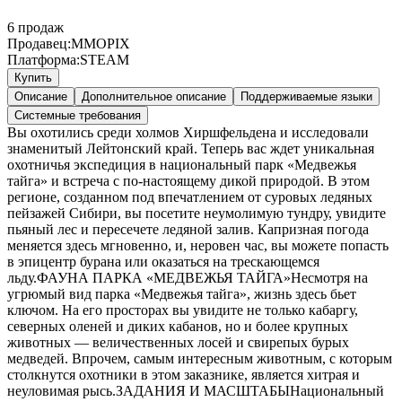
6
продаж
Продавец:
MMOPIX
Платформа:
STEAM
Купить
Описание
Дополнительное описание
Поддерживаемые языки
Системные требования
Вы охотились среди холмов Хиршфельдена и исследовали
знаменитый Лейтонский край. Теперь вас ждет уникальная
охотничья экспедиция в национальный парк «Медвежья
тайга» и встреча с по-настоящему дикой природой. В этом
регионе, созданном под впечатлением от суровых ледяных
пейзажей Сибири, вы посетите неумолимую тундру, увидите
пьяный лес и пересечете ледяной залив. Капризная погода
меняется здесь мгновенно, и, неровен час, вы можете попасть
в эпицентр бурана или оказаться на трескающемся
льду.ФАУНА ПАРКА «МЕДВЕЖЬЯ ТАЙГА»Несмотря на
угрюмый вид парка «Медвежья тайга», жизнь здесь бьет
ключом. На его просторах вы увидите не только кабаргу,
северных оленей и диких кабанов, но и более крупных
животных — величественных лосей и свирепых бурых
медведей. Впрочем, самым интересным животным, с которым
столкнутся охотники в этом заказнике, является хитрая и
неуловимая рысь.ЗАДАНИЯ И МАСШТАБЫНациональный