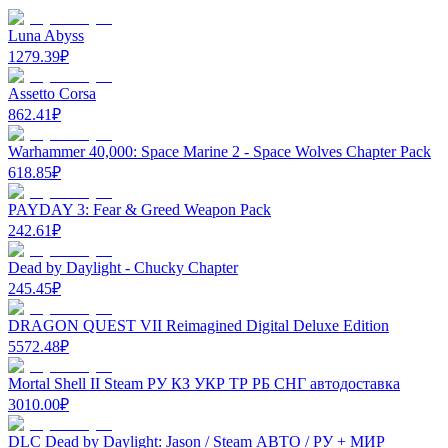
Luna Abyss
1279.39
₽
Assetto Corsa
862.41
₽
Warhammer 40,000: Space Marine 2 - Space Wolves Chapter Pack
618.85
₽
PAYDAY 3: Fear & Greed Weapon Pack
242.61
₽
Dead by Daylight - Chucky Chapter
245.45
₽
DRAGON QUEST VII Reimagined Digital Deluxe Edition
5572.48
₽
Mortal Shell II Steam РУ КЗ УКР ТР РБ СНГ автодоставка
3010.00
₽
DLC Dead by Daylight: Jason / Steam АВТО / РУ + МИР