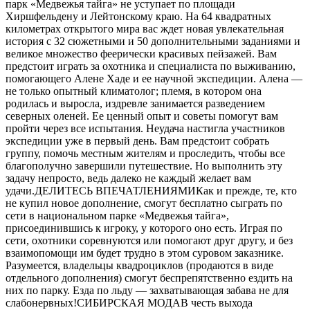
парк «Медвежья тайга» не уступает по площади
Хиршфельдену и Лейтонскому краю. На 64 квадратных
километрах открытого мира вас ждет новая увлекательная
история с 32 сюжетными и 50 дополнительными заданиями и
великое множество феерически красивых пейзажей. Вам
предстоит играть за охотника и специалиста по выживанию,
помогающего Алене Хаде и ее научной экспедиции. Алена —
не только опытный климатолог; племя, в котором она
родилась и выросла, издревле занимается разведением
северных оленей. Ее ценный опыт и советы помогут вам
пройти через все испытания. Неудача настигла участников
экспедиции уже в первый день. Вам предстоит собрать
группу, помочь местным жителям и проследить, чтобы все
благополучно завершили путешествие. Но выполнить эту
задачу непросто, ведь далеко не каждый желает вам
удачи.ДЕЛИТЕСЬ ВПЕЧАТЛЕНИЯМИКак и прежде, те, кто
не купил новое дополнение, смогут бесплатно сыграть по
сети в национальном парке «Медвежья тайга»,
присоединившись к игроку, у которого оно есть. Играя по
сети, охотники соревнуются или помогают друг другу, и без
взаимопомощи им будет трудно в этом суровом заказнике.
Разумеется, владельцы квадроциклов (продаются в виде
отдельного дополнения) смогут беспрепятственно ездить на
них по парку. Езда по льду — захватывающая забава не для
слабонервных!СИБИРСКАЯ МОДАВ честь выхода