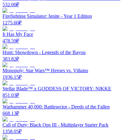
532.00
₽
Firefighting Simulator: Ignite - Year 1 Edition
1275.60
₽
It Has My Face
478.59
₽
Hunt: Showdown - Legends of the Bayou
383.82
₽
Monopoly: Star Wars™ Heroes vs. Villains
1936.15
₽
Stellar Blade™ x GODDESS OF VICTORY: NIKKE
851.03
₽
Warhammer 40,000: Battlesector - Deeds of the Fallen
668.13
₽
Call of Duty: Black Ops III - Multiplayer Starter Pack
1358.05
₽