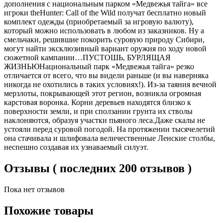
дополнения с национальным парком «Медвежья тайга» все
игроки theHunter: Call of the Wild получат бесплатно новый
комплект одежды (приобретаемый за игровую валюту),
который можно использовать в любом из заказников. Ну а
смельчаки, решившие покорить суровую природу Сибири,
могут найти эксклюзивный вариант оружия по ходу новой
сюжетной кампании…ПУСТОШЬ, БУРЛЯЩАЯ
ЖИЗНЬЮНациональный парк «Медвежья тайга» резко
отличается от всего, что вы видели раньше (и вы наверняка
никогда не охотились в таких условиях!). Из-за таяния вечной
мерзлоты, покрывающей этот регион, возникла огромная
карстовая воронка. Корни деревьев находятся близко к
поверхности земли, и при сползании грунта их стволы
наклоняются, образуя участки пьяного леса.Даже скалы не
устояли перед суровой погодой. На протяжении тысячелетий
она стачивала и шлифовала величественные Ленские столбы,
неспешно создавая их узнаваемый силуэт.
Отзывы ( последних 200 отзывов )
Пока нет отзывов
Похожие товары