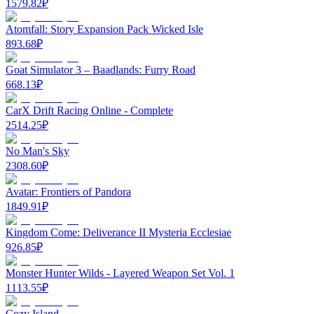
1579.82
₽
Atomfall: Story Expansion Pack Wicked Isle
893.68
₽
Goat Simulator 3 – Baadlands: Furry Road
668.13
₽
CarX Drift Racing Online - Complete
2514.25
₽
No Man's Sky
2308.60
₽
Avatar: Frontiers of Pandora
1849.91
₽
Kingdom Come: Deliverance II Mysteria Ecclesiae
926.85
₽
Monster Hunter Wilds - Layered Weapon Set Vol. 1
1113.55
₽
Cozy Island