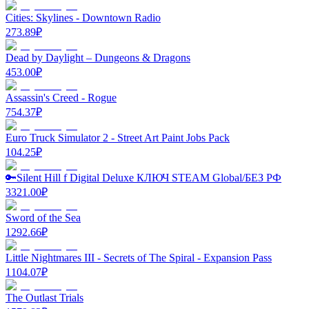
Cities: Skylines - Downtown Radio
273.89
₽
Dead by Daylight – Dungeons & Dragons
453.00
₽
Assassin's Creed - Rogue
754.37
₽
Euro Truck Simulator 2 - Street Art Paint Jobs Pack
104.25
₽
🔑Silent Hill f Digital Deluxe КЛЮЧ STEAM Global/БЕЗ РФ
3321.00
₽
Sword of the Sea
1292.66
₽
Little Nightmares III - Secrets of The Spiral - Expansion Pass
1104.07
₽
The Outlast Trials