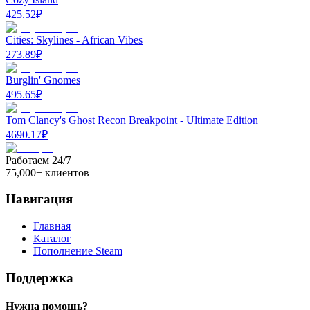
425.52
₽
Cities: Skylines - African Vibes
273.89
₽
Burglin' Gnomes
495.65
₽
Tom Clancy's Ghost Recon Breakpoint - Ultimate Edition
4690.17
₽
Работаем 24/7
75,000+ клиентов
Навигация
Главная
Каталог
Пополнение Steam
Поддержка
Нужна помощь?