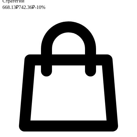
Стратегии
668.13
₽
742.36
₽
-
10
%