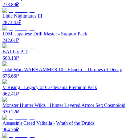
273.89
₽
Little Nightmares III
2873.43
₽
JDM: Japanese Drift Master - Support Pack
242.61
₽
BALL x PIT
668.13
₽
Total War: WARHAMMER III - Elspeth – Thrones of Decay
676.66
₽
V Rising - Legacy of Castlevania Premium Pack
862.41
₽
Monster Hunter Wilds - Hunter Layered Armor Set: Cosmoloid
630.22
₽
Assassin's Creed Valhalla - Wrath of the Druids
964.76
₽