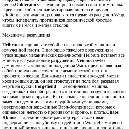
пепел.
Obliterators
— чудовищный симбиоз плоти и металла.
Превратив собственные мутировавшие тела в орудия
убийства, эти чудовища появляются прямо из расщелин Wrap,
чтобы испепелить противников демонической яростью
сшитых из мяса и железа стволов.
Механизмы разрушения
Helbrute
представляет собой сплав проклятой машины и
измученной плоти. С помощью тяжелого вооружения и
чудовищных механических конечностей Helbrute истязает все
живое, неся ужасающие разрушения.
Venomcrawler
—
демоническая машина, порожденная Warp, представляющая
собой причудливое сочетание демонической плоти и
проклятого железа. Движимый ненасытной жаждой мяса и
крови живых душ, он неистовствует на поле боя, разрывая
жертв на куски.
Forgefiend
— демоническая машина,
созданная, чтобы обстреливать противника разрушительными
залпами адского оружия. Его огромные передние конечности
заменены демоническими орудийными установками,
извергающими зараженные Варп-боеприпасы, которые с
одинаковой легкостью пробивают и броню, и плоть.
Chaos
Rhinos
— древние бронетранспортеры, столетиями
подвергавшиеся пагубному воздействию Wrap. Несмотря на
почтенный возраст, они, как и прежде, прочны и достаточно