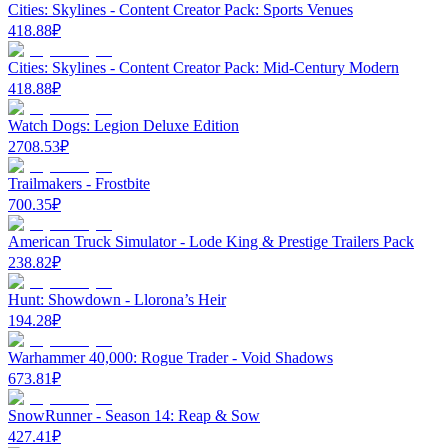
Cities: Skylines - Content Creator Pack: Sports Venues
418.88
₽
Cities: Skylines - Content Creator Pack: Mid-Century Modern
418.88
₽
Watch Dogs: Legion Deluxe Edition
2708.53
₽
Trailmakers - Frostbite
700.35
₽
American Truck Simulator - Lode King & Prestige Trailers Pack
238.82
₽
Hunt: Showdown - Llorona’s Heir
194.28
₽
Warhammer 40,000: Rogue Trader - Void Shadows
673.81
₽
SnowRunner - Season 14: Reap & Sow
427.41
₽