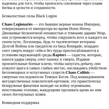
надежны для того, чтобы проносить союзников через пламя
битвы в целости и сохранности.
Безжалостные силы Black Legion
Chaos Legionaries
— это бывшие верные воины Империи,
отвернувшиеся от императора во время Horus Heresy.
Движимые бесконечной ненавистью и темными дарами Wrap,
они устремляются вперед, чтобы сокрушить всех и каждого на
своем пути. Легионеры, будь то тысячелетние ветераны
Долгой Войны или предатели из банд Renegade, нещадно
сеют смерть вокруг себя и без труда приспосабливаются к
условиям окружающей среды.
Raptors
— садисты, которые,
нанося удары сверху, сеют панику и смерть. Издавая
пронзительные боевые кличи, чтобы напугать добычу, они
атакуют врага в самых слабых местах, наслаждаясь убийством
беспомощных и испуганных существ.
Chaos Cultists
—
смертные последователи Темных Богов. Под командованием
могущественных повелителей-еретиков, эти пракитически
безоружные фанатики выходят на войну огромными,
неистовыми толпами, жаждущими проливать кровь во имя
своих богохульных хозяев.
Командная поддержка