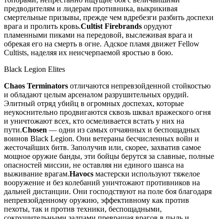
предводителям и лидерам противника, выкрикивая
смертельные призывы, прежде чем вдребезги разбить доспехи
врага и пролить кровь.
Cultist Firebrands
орудуют
пламенными пиками на передовой, выслеживая врага и
обрекая его на смерть в огне. Адское пламя движет Fellow
Cultists, наделяя их неисчерпаемой яростью в бою.
Black Legion Elites
Chaos Terminators
отличаются непревзойденной стойкостью
и обладают целым арсеналом разрушительных орудий.
Элитный отряд убийц в огромных доспехах, которые
неукоснительно продвигаются сквозь шквал вражеского огня
и уничтожают всех, кто осмеливается встать у них на
пути.
Chosen
— одни из самых отчаянных и беспощадных
воинов Black Legion. Они ветераны бесчисленных войн и
жесточайших битв. Заполучив или, скорее, захватив самое
мощное оружие банды, эти бойцы берутся за славные, полные
опасностей миссии, не оставляя ни единого шанса на
выживание врагам.
Havocs
мастерски используют тяжелое
вооружение и без колебаний уничтожают противников на
дальней дистанции. Они господствуют на поле боя благодаря
непревзойденному оружию, эффективному как против
пехоты, так и против техники, беспощадными,
сокрушительными залпами превращая врагов в пыль и