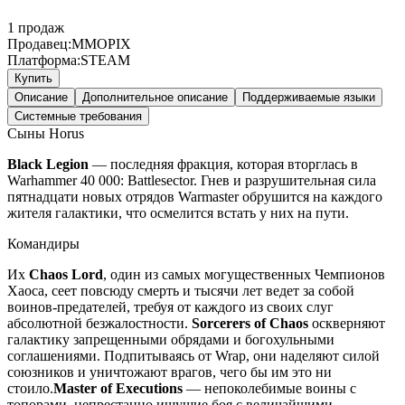
1
продаж
Продавец:
MMOPIX
Платформа:
STEAM
Купить
Описание
Дополнительное описание
Поддерживаемые языки
Системные требования
Сыны Horus
Black Legion
— последняя фракция, которая вторглась в
Warhammer 40 000: Battlesector. Гнев и разрушительная сила
пятнадцати новых отрядов Warmaster обрушится на каждого
жителя галактики, что осмелится встать у них на пути.
Командиры
Их
Chaos Lord
, один из самых могущественных Чемпионов
Хаоса, сеет повсюду смерть и тысячи лет ведет за собой
воинов-предателей, требуя от каждого из своих слуг
абсолютной безжалостности.
Sorcerers of Chaos
оскверняют
галактику запрещенными обрядами и богохульными
соглашениями. Подпитываясь от Wrap, они наделяют силой
союзников и уничтожают врагов, чего бы им это ни
стоило.
Master of Executions
— непоколебимые воины с
топорами, непрестанно ищущие боя с величайшими