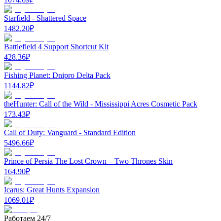
Starfield - Shattered Space
1482.20
₽
Battlefield 4 Support Shortcut Kit
428.36
₽
Fishing Planet: Dnipro Delta Pack
1144.82
₽
theHunter: Call of the Wild - Mississippi Acres Cosmetic Pack
173.43
₽
Call of Duty: Vanguard - Standard Edition
5496.66
₽
Prince of Persia The Lost Crown – Two Thrones Skin
164.90
₽
Icarus: Great Hunts Expansion
1069.01
₽
Работаем 24/7