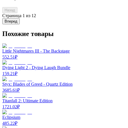
Назад
Страница
1
из
12
Вперед
Похожие товары
Little Nightmares III - The Backstage
552.51
₽
Dying Light 2 - Dying Laugh Bundle
159.21
₽
Styx: Blades of Greed - Quartz Edition
3685.61
₽
Titanfall 2: Ultimate Edition
1721.02
₽
Eclipsium
485.22
₽