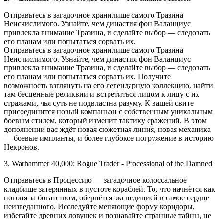
Отправьтесь в загадочное хранилище самого Тразина
Неисчислимого. Узнайте, чем династия фон Валанциус
привлекла внимание Тразина, и сделайте выбор — следовать
его планам или попытаться сорвать их.
Отправьтесь в загадочное хранилище самого Тразина
Неисчислимого. Узнайте, чем династия фон Валанциус
привлекла внимание Тразина, и сделайте выбор — следовать
его планам или попытаться сорвать их. Получите
возможность взглянуть на его легендарную коллекцию, найти
там бесценные реликвии и встретиться лицом к лицу с их
стражами, чья суть не подвластна разуму. К вашей свите
присоединится новый компаньон с собственным уникальным
боевым стилем, который изменит тактику сражений. В этом
дополнении вас ждёт новая сюжетная линия, новая механика
— боевые импланты, и более глубокое погружение в историю
Некронов.
3. Warhammer 40,000: Rogue Trader - Processional of the Damned
Отправьтесь в Процессию — загадочное колоссальное
кладбище затерянных в пустоте кораблей. То, что начнётся как
погоня за богатством, обернётся экспедицией в самое сердце
неизведанного. Исследуйте меняющие форму коридоры,
избегайте древних ловушек и познавайте странные тайны, не