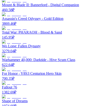
Mount & Blade II: Bannerlord - Digital Companion
460.58
₽
Assassin's Creed Odyssey - Gold Edition
3869.46
₽
Total War: PHARAOH - Blood & Sand
145.95
₽
Wo Long: Fallen Dynasty
3279.04
₽
Warhammer 40,000: Darktide - Hive Scum Class
622.64
₽
For Honor - Y8S3 Centurion Hero Skin
700.35
₽
Fallout 76
1382.69
₽
Shape of Dreams
1074.69
₽