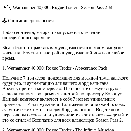
👨‍🚀 Warhammer 40,000: Rogue Trader - Season Pass 2 ☠️
🕹️ Описание дополнения:
Набор контента, который выпускается в течение
определённого времени.
Steam будет отправлять вам уведомления о каждом выпуске
контента. Изменить настройки уведомлений можно в любое
время.
1. Warhammer 40,000: Rogue Trader - Appearance Pack
Получите 7 причёсок, подходящих для мрачной тьмы далёкого
будущего, и аугментацию для вашего Лорд-капитана.
Абеляр, принеси мне зеркало! Привнесите свежую струю в
свою внешность во время странствий по простору Коронус.
Данный комплект включает в себя 7 новых уникальных
причёсок — 4 для мужчин и 3 для женщин, а также 4 особых
аугметических импланта для Лорда-капитана. Ведёте ли вы
переговоры о союзе или уничтожаете своих врагов — делайте
это со стилем! Бесплатно для всех владельцев Season Pass 2.
2. Warhammer 40,000: Rogue Trader - The Infinite Museion