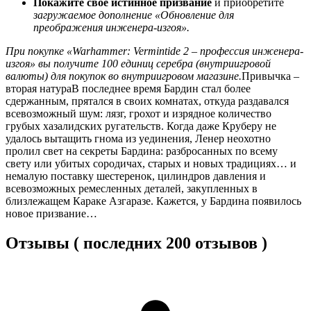
Покажите свое истинное призвание
и приобретите
загружаемое дополнение «Обновление для
преображения инженера-изгоя».
При покупке «Warhammer: Vermintide 2 – профессия инженера-
изгоя» вы получите 100 единиц серебра (внутриигровой
валюты) для покупок во внутриигровом магазине.
Привычка –
вторая натураВ последнее время Бардин стал более
сдержанным, прятался в своих комнатах, откуда раздавался
всевозможный шум: лязг, грохот и изрядное количество
грубых хазалидских ругательств. Когда даже Круберу не
удалось вытащить гнома из уединения, Ленер неохотно
пролил свет на секреты Бардина: разбросанных по всему
свету или убитых сородичах, старых и новых традициях… и
немалую поставку шестеренок, цилиндров давления и
всевозможных ремесленных деталей, закупленных в
близлежащем Караке Азгаразе. Кажется, у Бардина появилось
новое призвание…
Отзывы ( последних 200 отзывов )