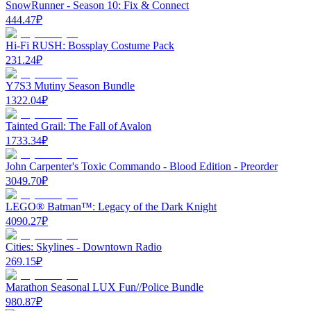
SnowRunner - Season 10: Fix & Connect
444.47
₽
Hi-Fi RUSH: Bossplay Costume Pack
231.24
₽
Y7S3 Mutiny Season Bundle
1322.04
₽
Tainted Grail: The Fall of Avalon
1733.34
₽
John Carpenter's Toxic Commando - Blood Edition - Preorder
3049.70
₽
LEGO® Batman™: Legacy of the Dark Knight
4090.27
₽
Cities: Skylines - Downtown Radio
269.15
₽
Marathon Seasonal LUX Fun//Police Bundle
980.87
₽