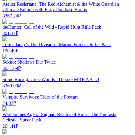
Atelier Resleriana: The Red Alchemist & the White Guardian
Ultimate Edition with Early Purchase Bonus
8367.24
₽
theHunter: Call of the Wild - Rapid Hunt Rifle Pack
301.37
₽
Tom Clancy's The Division - Marine Forces Outfits Pack
190.49
₽
Sekiro: Shadows Die Twice
3031.69
₽
Sonic Racing: CrossWorlds - Deluxe МИР АВТО
8369.00
₽
Vampire Survivors: Tides of the Foscari
74.87
₽
Warhammer Age of Sigmar: Realms of Ruin - The Yndrasta,
Celestial Spear Pack
264.41
₽