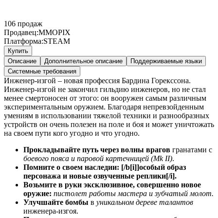
106
продаж
Продавец:
MMOPIX
Платформа:
STEAM
Купить
Описание
Дополнительное описание
Поддерживаемые языки
Системные требования
Инженер-изгой – новая профессия Бардина Горекссона.
Инженер-изгой не закончил гильдию инженеров, но не стал
менее смертоносен от этого: он вооружен самым различным
экспериментальным оружием. Благодаря непревзойденным
умениям в использовании тяжелой техники и разнообразных
устройств он очень полезен на поле и боя и может уничтожать
на своем пути кого угодно и что угодно.
Прокладывайте путь через волны врагов
гранатами с
боевого пояса и паровой картечницей (Mk II)
.
Помните о своем наследии: [/b[i]]особый образ
персонажа и новые озвученные реплики[/i].
Возьмите в руки эксклюзивное, совершенно новое
оружие:
пистолет работы мастера и зубчатый молот.
Улучшайте бомбы
в
уникальном дереве талантов
инженера-изгоя.