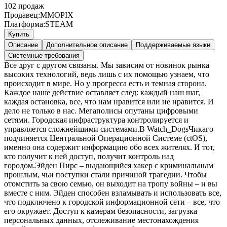
102
продаж
Продавец:
MMOPIX
Платформа:
STEAM
Купить
Описание
Дополнительное описание
Поддерживаемые языки
Системные требования
Все друг с другом связаны. Мы зависим от новинок рынка
высоких технологий, ведь лишь с их помощью узнаем, что
происходит в мире. Но у прогресса есть и темная сторона.
Каждое наше действие оставляет след: каждый наш шаг,
каждая остановка, все, что нам нравится или не нравится. И
дело не только в нас. Мегаполисы опутаны цифровыми
сетями. Городская инфраструктура контролируется и
управляется сложнейшими системами.В Watch_DogsЧикаго
подчиняется Центральной Операционной Системе (ctOS),
именно она содержит информацию обо всех жителях. И тот,
кто получит к ней доступ, получит контроль над
городом.Эйден Пирс – выдающийся хакер с криминальным
прошлым, чьи поступки стали причиной трагедии. Чтобы
отомстить за свою семью, он выходит на тропу войны – и вы
вместе с ним. Эйден способен взламывать и использовать все,
что подключено к городской информационной сети – все, что
его окружает. Доступ к камерам безопасности, загрузка
персональных данных, отслеживание местонахождения