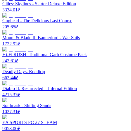
Cities: Skylines - Starter Deluxe Edition
3334.01
₽
Cuphead - The Delicious Last Course
205.65
₽
Mount & Blade II: Bannerlord - War Sails
1722.92
₽
Hi-Fi RUSH: Traditional Garb Costume Pack
242.61
₽
Deadly Days: Roadtrip
662.44
₽
Diablo II: Resurrected – Infernal Edition
4215.37
₽
Soulmask - Shifting Sands
1027.31
₽
EA SPORTS FC 27 STEAM
9058.00
₽