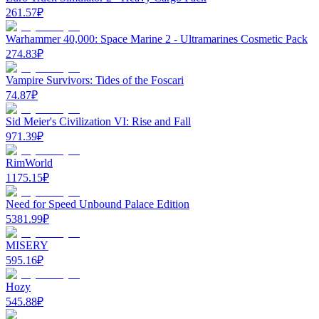
261.57
₽
Warhammer 40,000: Space Marine 2 - Ultramarines Cosmetic Pack
274.83
₽
Vampire Survivors: Tides of the Foscari
74.87
₽
Sid Meier's Civilization VI: Rise and Fall
971.39
₽
RimWorld
1175.15
₽
Need for Speed Unbound Palace Edition
5381.99
₽
MISERY
595.16
₽
Hozy
545.88
₽