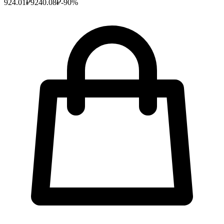
924.01
₽
9240.08
₽
-
90
%