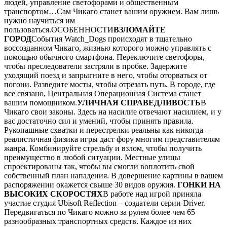
людей, управление светофорами и общественным
транспортом…Сам Чикаго станет вашим оружием. Вам лишь
нужно научиться им
пользоваться.ОСОБЕННОСТИ
ВЗЛОМАЙТЕ
ГОРОД
События Watch_Dogs происходят в тщательно
воссозданном Чикаго, жизнью которого можно управлять с
помощью обычного смартфона. Переключите светофоры,
чтобы преследователи застряли в пробке. Задержите
уходящий поезд и запрыгните в него, чтобы оторваться от
погони. Разведите мосты, чтобы отрезать путь. В городе, где
все связано, Центральная Операционная Система станет
вашим помощником.
УЛИЧНАЯ СПРАВЕДЛИВОСТЬ
В
Чикаго свои законы. Здесь на насилие отвечают насилием, и у
вас достаточно сил и умений, чтобы принять правила.
Рукопашные схватки и перестрелки реальны как никогда –
реалистичная физика игры даст фору многим представителям
жанра. Комбинируйте стрельбу и взлом, чтобы получить
преимущество в любой ситуации. Местные улицы
спроектированы так, чтобы вы смогли воплотить свой
собственный план нападения. В довершение картины в вашем
распоряжении окажется свыше 30 видов оружия.
ГОНКИ НА
ВЫСОКИХ СКОРОСТЯХ
В работе над игрой приняла
участие студия Ubisoft Reflection – создатели серии Driver.
Передвигаться по Чикаго можно за рулем более чем 65
разнообразных транспортных средств. Каждое из них