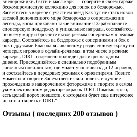
внедорожники, багги и масл-кары — соберите в своем гараже
бескомпромиссную коллекцию для гонок по бездорожью.
Засветитесь в карьере с участием звезд Как тут не стать новой
звездой дополненного мира бездорожья в сопровождении
легенды, когда приковано такое внимание?! Зарабатывайте
спонсорскую поддержку и уникальные награды, состязайтесь
по всему миру и бросайте вызов резвым соперникам в режиме
карьеры. Состязайтесь на бездорожье с соперниками и бок о
бок с друзьями Благодаря локальному разделенному экрану на
четверых игроков в офлайн-режимах, в том числе в режиме
карьеры, DIRT 5 идеально подойдет для игры на одном
диване. Присоединяйтесь к специально подобранным
гоночным плей-листам, где может участвовать до 12 игроков,
и состязайтесь в передовых режимах с ориентирами. Ловите
моменты и творите Запечатлейте свои полеты и лучшие
прохождения в навороченном фоторежиме и творите в самом
укомплектованном редакторе окрасок DIRT. Помимо этого,
есть целый ворох новшеств, с которыми будет еще интереснее
играть и творить в DIRT."
Отзывы ( последних 200 отзывов )