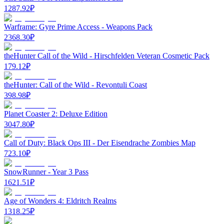
1287.92
₽
Warframe: Gyre Prime Access - Weapons Pack
2368.30
₽
theHunter Call of the Wild - Hirschfelden Veteran Cosmetic Pack
179.12
₽
theHunter: Call of the Wild - Revontuli Coast
398.98
₽
Planet Coaster 2: Deluxe Edition
3047.80
₽
Call of Duty: Black Ops III - Der Eisendrache Zombies Map
723.10
₽
SnowRunner - Year 3 Pass
1621.51
₽
Age of Wonders 4: Eldritch Realms
1318.25
₽