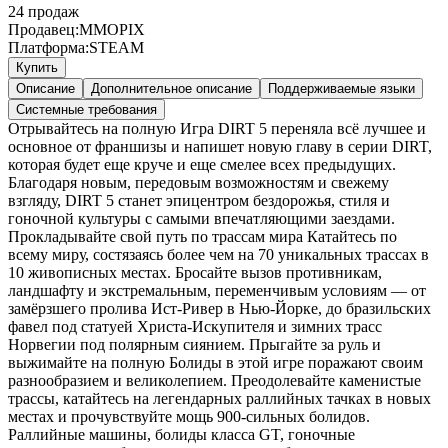
24
продаж
Продавец:
MMOPIX
Платформа:
STEAM
Купить
Описание
Дополнительное описание
Поддерживаемые языки
Системные требования
Отрывайтесь на полную Игра DIRT 5 переняла всё лучшее и
основное от франшизы и напишет новую главу в серии DIRT,
которая будет еще круче и еще смелее всех предыдущих.
Благодаря новым, передовым возможностям и свежему
взгляду, DIRT 5 станет эпицентром бездорожья, стиля и
гоночной культуры с самыми впечатляющими заездами.
Прокладывайте свой путь по трассам мира Катайтесь по
всему миру, состязаясь более чем на 70 уникальных трассах в
10 живописных местах. Бросайте вызов противникам,
ландшафту и экстремальным, переменчивым условиям — от
замёрзшего пролива Ист-Ривер в Нью-Йорке, до бразильских
фавел под статуей Христа-Искупителя и зимних трасс
Норвегии под полярным сиянием. Прыгайте за руль и
выжимайте на полную Болиды в этой игре поражают своим
разнообразием и великолепием. Преодолевайте каменистые
трассы, катайтесь на легендарных раллийных тачках в новых
местах и прочувствуйте мощь 900-сильных болидов.
Раллийные машины, болиды класса GT, гоночные