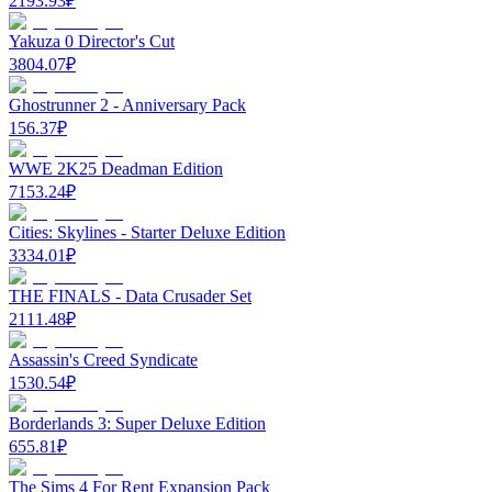
2193.93
₽
Yakuza 0 Director's Cut
3804.07
₽
Ghostrunner 2 - Anniversary Pack
156.37
₽
WWE 2K25 Deadman Edition
7153.24
₽
Cities: Skylines - Starter Deluxe Edition
3334.01
₽
THE FINALS - Data Crusader Set
2111.48
₽
Assassin's Creed Syndicate
1530.54
₽
Borderlands 3: Super Deluxe Edition
655.81
₽
The Sims 4 For Rent Expansion Pack