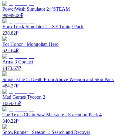
PowerWash Simulator 2✅STEAM
99999.00
₽
Euro Truck Simulator 2 - XF Tuning Pack
238.82
₽
For Honor - Mongolian Hero
622.64
₽
Arma 3 Contact
1473.67
₽
Sniper Elite 5: Death From Above Weapon and Skin Pack
484.27
₽
Mad Games Tycoon 2
1069.01
₽
The Texas Chain Saw Massacre - Execution Pack 4
340.22
₽
SnowRunner - Season 1: Search and Recover