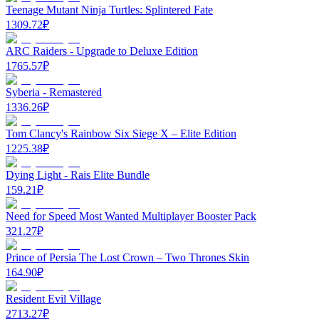
Teenage Mutant Ninja Turtles: Splintered Fate
1309.72
₽
ARC Raiders - Upgrade to Deluxe Edition
1765.57
₽
Syberia - Remastered
1336.26
₽
Tom Clancy's Rainbow Six Siege X – Elite Edition
1225.38
₽
Dying Light - Rais Elite Bundle
159.21
₽
Need for Speed Most Wanted Multiplayer Booster Pack
321.27
₽
Prince of Persia The Lost Crown – Two Thrones Skin
164.90
₽
Resident Evil Village
2713.27
₽