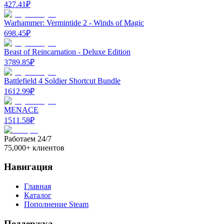
427.41
₽
Warhammer: Vermintide 2 - Winds of Magic
698.45
₽
Beast of Reincarnation - Deluxe Edition
3789.85
₽
Battlefield 4 Soldier Shortcut Bundle
1612.99
₽
MENACE
1511.58
₽
Работаем 24/7
75,000+ клиентов
Навигация
Главная
Каталог
Пополнение Steam
Поддержка