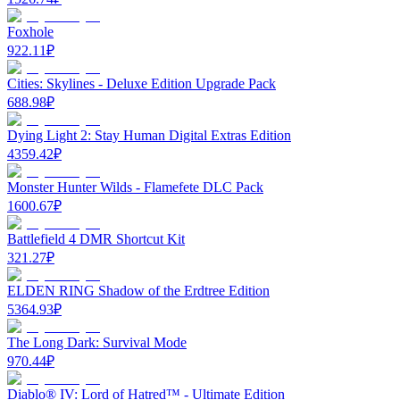
Foxhole
922.11
₽
Cities: Skylines - Deluxe Edition Upgrade Pack
688.98
₽
Dying Light 2: Stay Human Digital Extras Edition
4359.42
₽
Monster Hunter Wilds - Flamefete DLC Pack
1600.67
₽
Battlefield 4 DMR Shortcut Kit
321.27
₽
ELDEN RING Shadow of the Erdtree Edition
5364.93
₽
The Long Dark: Survival Mode
970.44
₽
Diablo® IV: Lord of Hatred™ - Ultimate Edition