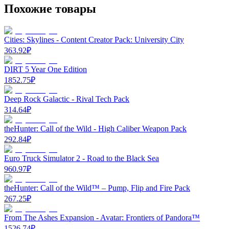
Похожие товары
Cities: Skylines - Content Creator Pack: University City
363.92
₽
DIRT 5 Year One Edition
1852.75
₽
Deep Rock Galactic - Rival Tech Pack
314.64
₽
theHunter: Call of the Wild - High Caliber Weapon Pack
292.84
₽
Euro Truck Simulator 2 - Road to the Black Sea
960.97
₽
theHunter: Call of the Wild™ – Pump, Flip and Fire Pack
267.25
₽
From The Ashes Expansion - Avatar: Frontiers of Pandora™
1526.74
₽