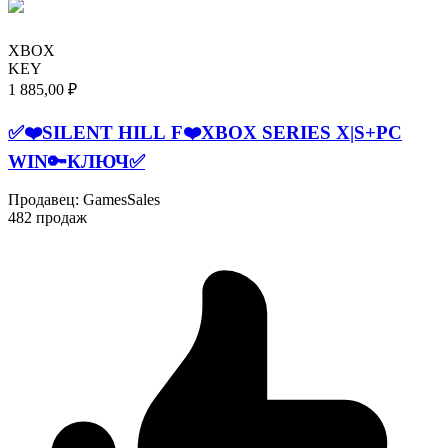
XBOX
KEY
1 885,00 ₽
✅❤️SILENT HILL F❤️XBOX SERIES X|S+PC
WIN🔑КЛЮЧ✅
Продавец
:
GamesSales
482 продаж