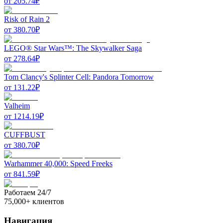
от
205.74
₽
Risk of Rain 2
от
380.70
₽
LEGO® Star Wars™: The Skywalker Saga
от
278.64
₽
Tom Clancy's Splinter Cell: Pandora Tomorrow
от
131.22
₽
Valheim
от
1214.19
₽
CUFFBUST
от
380.70
₽
Warhammer 40,000: Speed Freeks
от
841.59
₽
Работаем 24/7
75,000+ клиентов
Навигация