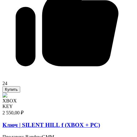
24
Купить
XBOX
KEY
2 550,00 ₽
Ключ | SILENT HILL f (XBOX + PC)
Продавец
:
RandowGMM