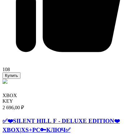
108
Купить
XBOX
KEY
2 696,00 ₽
✅❤️SILENT HILL F - DELUXE EDITION❤️
XBOX|XS+PC🔑КЛЮЧ✅