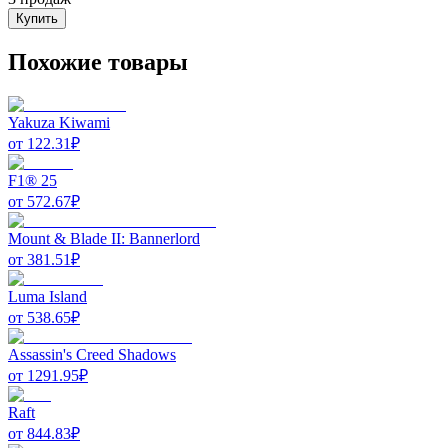
Купить
Похожие товары
Yakuza Kiwami
от
122.31
₽
F1® 25
от
572.67
₽
Mount & Blade II: Bannerlord
от
381.51
₽
Luma Island
от
538.65
₽
Assassin's Creed Shadows
от
1291.95
₽
Raft
от
844.83
₽