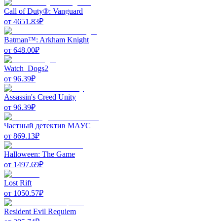
Call of Duty®: Vanguard
от
4651.83
₽
Batman™: Arkham Knight
от
648.00
₽
Watch_Dogs2
от
96.39
₽
Assassin's Creed Unity
от
96.39
₽
Частный детектив МАУС
от
869.13
₽
Halloween: The Game
от
1497.69
₽
Lost Rift
от
1050.57
₽
Resident Evil Requiem