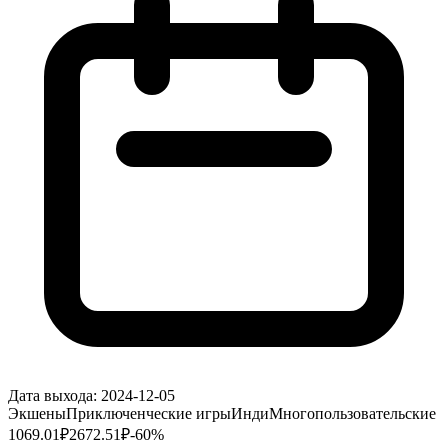
Дата выхода:
2024-12-05
Экшены
Приключенческие игры
Инди
Многопользовательские
1069.01
₽
2672.51
₽
-
60
%