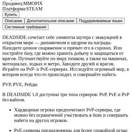
Продавец:
MMOPIX
Платформа:
STEAM
Купить
Описание
Дополнительное описание
Поддерживаемые языки
Системные требования
DEADSIDE сочетает себе элементы шутера с эвакуацией в
открытом мире — динамичном и щедром на награды.
Находите ценное снаряжение и прячьте его в схронах. Или
постройте базу, где можно хранить добычу и защищаться от
врагов. Путешествуйте по миру пешком, а также на машинах,
мотоциклах, лодках и метро. Заводите друзей и врагов.
Играйте на PvP- и PvE-серверах. Исследуйте огромный мир, в
котором всегда что-то происходит, и совершайте набеги.
PVP, PVE, Рейды
В DEADSIDE 1.0 доступны три типа серверов: PvP, PvE и PvP
без вайпов.
Хардкорные игроки предпочитают PvP-серверы, где
можно без ограничений участвовать в боях и совершать
набеги на других игроков.
PvE-серверы предназначены для более спокойной игры: