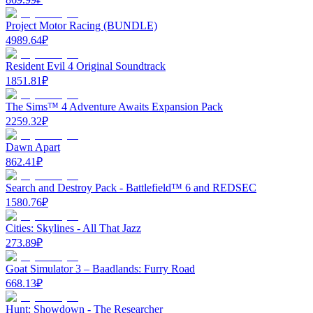
Project Motor Racing (BUNDLE)
4989.64
₽
Resident Evil 4 Original Soundtrack
1851.81
₽
The Sims™ 4 Adventure Awaits Expansion Pack
2259.32
₽
Dawn Apart
862.41
₽
Search and Destroy Pack - Battlefield™ 6 and REDSEC
1580.76
₽
Cities: Skylines - All That Jazz
273.89
₽
Goat Simulator 3 – Baadlands: Furry Road
668.13
₽
Hunt: Showdown - The Researcher