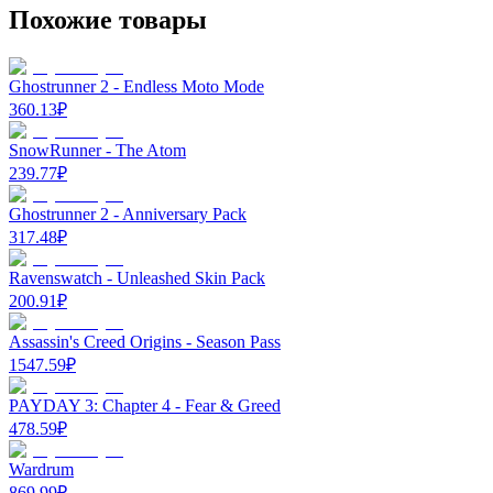
Похожие товары
Ghostrunner 2 - Endless Moto Mode
360.13
₽
SnowRunner - The Atom
239.77
₽
Ghostrunner 2 - Anniversary Pack
317.48
₽
Ravenswatch - Unleashed Skin Pack
200.91
₽
Assassin's Creed Origins - Season Pass
1547.59
₽
PAYDAY 3: Chapter 4 - Fear & Greed
478.59
₽
Wardrum
869.99
₽