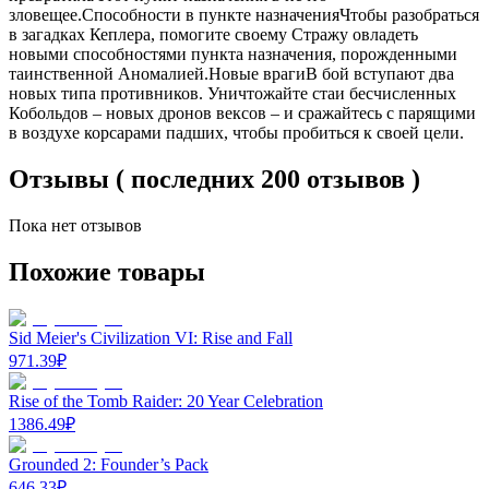
зловещее.Способности в пункте назначенияЧтобы разобраться
в загадках Кеплера, помогите своему Стражу овладеть
новыми способностями пункта назначения, порожденными
таинственной Аномалией.Новые врагиВ бой вступают два
новых типа противников. Уничтожайте стаи бесчисленных
Кобольдов – новых дронов вексов – и сражайтесь с парящими
в воздухе корсарами падших, чтобы пробиться к своей цели.
Отзывы ( последних 200 отзывов )
Пока нет отзывов
Похожие товары
Sid Meier's Civilization VI: Rise and Fall
971.39
₽
Rise of the Tomb Raider: 20 Year Celebration
1386.49
₽
Grounded 2: Founder’s Pack
646.33
₽