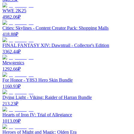
WWE 2K25
4982.06
₽
Cities: Skylines - Content Creator Pack: Shopping Malls
418.88
₽
FINAL FANTASY XIV: Dawntrail - Collector's Edition
3362.44
₽
Mewgenics
1292.66
₽
For Honor - Y8S3 Hero Skin Bundle
1160.93
₽
Dying Light - Viking: Raider of Harran Bundle
213.23
₽
Hearts of Iron IV: Trial of Allegiance
1013.09
₽
Heroes of Might and Magic: Olden Era