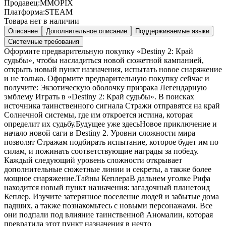
Продавец:
MMOPIX
Платформа:
STEAM
Товара нет в наличии
Описание
Дополнительное описание
Поддерживаемые языки
Системные требования
Оформите предварительную покупку «Destiny 2: Край
судьбы», чтобы насладиться новой сюжетной кампанией,
открыть новый пункт назначения, испытать новое снаряжение
и не только. Оформите предварительную покупку сейчас и
получите: Экзотическую оболочку призрака Легендарную
эмблему Играть в «Destiny 2: Край судьбы». В поисках
источника таинственного сигнала Стражи отправятся на край
Солнечной системы, где им откроется истина, которая
определит их судьбу.Будущее уже здесьНовое приключение и
начало новой саги в Destiny 2. Уровни сложности мира
позволят Стражам подбирать испытание, которое будет им по
силам, и пожинать соответствующие награды за победу.
Каждый следующий уровень сложности открывает
дополнительные сюжетные линии и секреты, а также более
мощное снаряжение.Тайны КеплераВ дальнем уголке Рифа
находится новый пункт назначения: загадочный планетоид
Кеплер. Изучите затерянное поселение людей и забытые дома
падших, а также познакомьтесь с новыми персонажами. Все
они подпали под влияние таинственной Аномалии, которая
превратила этот пункт назначения в нечто