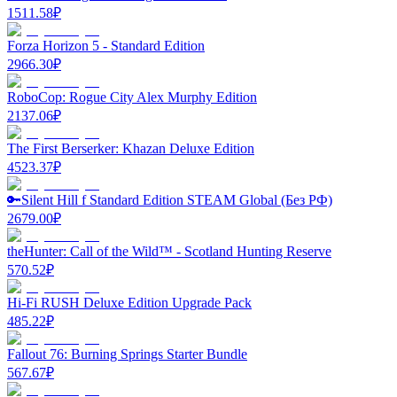
1511.58
₽
Forza Horizon 5 - Standard Edition
2966.30
₽
RoboCop: Rogue City Alex Murphy Edition
2137.06
₽
The First Berserker: Khazan Deluxe Edition
4523.37
₽
🔑Silent Hill f Standard Edition STEAM Global (Без РФ)
2679.00
₽
theHunter: Call of the Wild™ - Scotland Hunting Reserve
570.52
₽
Hi-Fi RUSH Deluxe Edition Upgrade Pack
485.22
₽
Fallout 76: Burning Springs Starter Bundle
567.67
₽