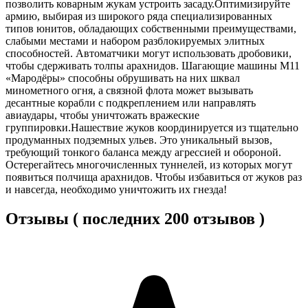
позволить коварным жукам устроить засаду.Оптимизируйте
армию, выбирая из широкого ряда специализированных
типов юнитов, обладающих собственными преимуществами,
слабыми местами и набором разблокируемых элитных
способностей. Автоматчики могут использовать дробовики,
чтобы сдерживать толпы арахнидов. Шагающие машины M11
«Мародёры» способны обрушивать на них шквал
минометного огня, а связной флота может вызывать
десантные корабли с подкреплением или направлять
авиаудары, чтобы уничтожать вражеские
группировки.Нашествие жуков координируется из тщательно
продуманных подземных ульев. Это уникальный вызов,
требующий тонкого баланса между агрессией и обороной.
Остерегайтесь многочисленных туннелей, из которых могут
появиться полчища арахнидов. Чтобы избавиться от жуков раз
и навсегда, необходимо уничтожить их гнезда!
Отзывы ( последних 200 отзывов )