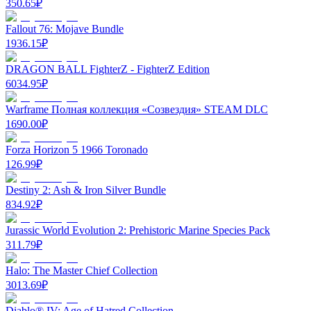
350.65
₽
Fallout 76: Mojave Bundle
1936.15
₽
DRAGON BALL FighterZ - FighterZ Edition
6034.95
₽
Warframe Полная коллекция «Созвездия» STEAM DLC
1690.00
₽
Forza Horizon 5 1966 Toronado
126.99
₽
Destiny 2: Ash & Iron Silver Bundle
834.92
₽
Jurassic World Evolution 2: Prehistoric Marine Species Pack
311.79
₽
Halo: The Master Chief Collection
3013.69
₽
Diablo® IV: Age of Hatred Collection