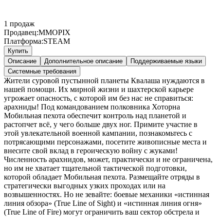
1
продаж
Продавец:
MMOPIX
Платформа:
STEAM
Купить
Описание
Дополнительное описание
Поддерживаемые языки
Системные требования
Жители суровой пустынной планеты Квалаша нуждаются в
нашей помощи. Их мирной жизни и шахтерской карьере
угрожает опасность, с которой им без нас не справиться:
арахниды! Под командованием полковника Хоторна
Мобильная пехота обеспечит контроль над планетой и
растопчет всё, у чего больше двух ног. Примите участие в
этой увлекательной военной кампании, познакомьтесь с
потрясающими персонажами, посетите живописные места и
внесите свой вклад в героическую войну с жуками!
Численность арахнидов, может, практически и не ограничена,
но им не хватает тщательной тактической подготовки,
которой обладает Мобильная пехота. Размещайте отряды в
стратегически выгодных узких проходах или на
возвышенностях. Но не зевайте: боевые механики «истинная
линия обзора» (True Line of Sight) и «истинная линия огня»
(True Line of Fire) могут ограничить ваш сектор обстрела и