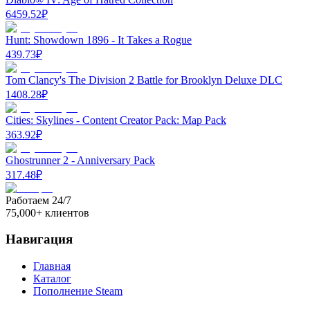
6459.52
₽
Hunt: Showdown 1896 - It Takes a Rogue
439.73
₽
Tom Clancy's The Division 2 Battle for Brooklyn Deluxe DLC
1408.28
₽
Cities: Skylines - Content Creator Pack: Map Pack
363.92
₽
Ghostrunner 2 - Anniversary Pack
317.48
₽
Работаем 24/7
75,000+ клиентов
Навигация
Главная
Каталог
Пополнение Steam