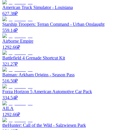
American Truck Simulator - Louisiana
627.38
₽
Starship Troopers: Terran Command - Urban Onslaught
559.14
₽
Airborne Empire
1292.66
₽
Battlefield 4 Grenade Shortcut Kit
321.27
₽
Batman: Arkham Origins - Season Pass
516.50
₽
Forza Horizon 5 American Automotive Car Pack
334.54
₽
AILA
1292.66
₽
theHunter: Call of the Wild - Salzwiesen Park