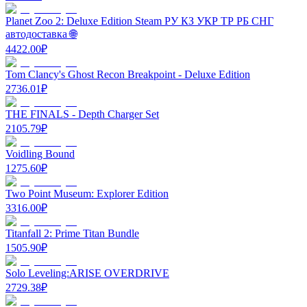
Planet Zoo 2: Deluxe Edition Steam РУ КЗ УКР ТР РБ СНГ
автодоставка 🌐
4422.00
₽
Tom Clancy's Ghost Recon Breakpoint - Deluxe Edition
2736.01
₽
THE FINALS - Depth Charger Set
2105.79
₽
Voidling Bound
1275.60
₽
Two Point Museum: Explorer Edition
3316.00
₽
Titanfall 2: Prime Titan Bundle
1505.90
₽
Solo Leveling:ARISE OVERDRIVE
2729.38
₽