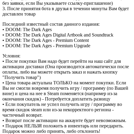
без заявки, если Вы указываете ссылку-приглашение)
3. После принятия бота в друзья в течении минуты Вам будет
доставлен товар
Последний известный состав данного издания:
• DOOM: The Dark Ages
• DOOM: The Dark Ages Digital Artbook and Soundtrack
• DOOM: The Dark Ages - Premium Content
• DOOM: The Dark Ages - Premium Upgrade
Условия:
• После покупки Вам надо будет перейти на наш сайт для
активации доставки (Она производится автоматически после
оплаты, либо вы можете открыть заказ и нажать кнопку
"Получить товар")
• Цена товара актуальна ТОЛЬКО на момент покупки. Если
Вы не смогли вовремя получить игру / программу (по Вашей
вине) и цена на нее в Steam поменяется (например из-за
окончания скидок) - Потребуется доплатить разницу
• Если покупатель не успел получить игру / программу во
время скидок steam или из-за некорректного региона -
частичный возврат.
• Возврат после активации на аккаунте будет невозможным.
• Подарок НЕЛЬЗЯ положить в инвентарь или передарить.
Подарок можно либо принять, либо отклонить!