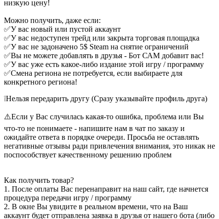
низкую цену!
Можно получить, даже если:
✅У вас новый или пустой аккаунт
✅У вас недоступен трейд или закрыта торговая площадка
✅У вас не задоначено 5$ Steam на снятие ограничений
✅Вы не можете добавлять в друзья - Бот САМ добавит вас!
✅У вас уже есть какое-либо издание этой игру / программу
✅Смена региона не потребуется, если выбираете для
конкретного региона!
❕Нельзя передарить другу (Сразу указывайте профиль друга)
⚠️Если у Вас случилась какая-то ошибка, проблема или Вы
что-то не понимаете - напишите нам в чат по заказу и
ожидайте ответа в порядке очереди. Просьба не оставлять
негативные отзывы ради привлечения внимания, это никак не
поспособствует качественному решению проблем
Как получить товар?
1. После оплаты Вас перенаправит на наш сайт, где начнется
процедура передачи игру / программу
2. В окне Вы увидите в реальном времени, что на Ваш
аккаунт будет отправлена заявка в друзья от нашего бота (либо