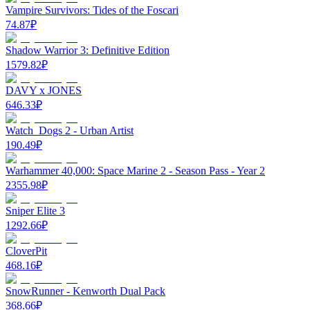
Vampire Survivors: Tides of the Foscari
74.87
₽
Shadow Warrior 3: Definitive Edition
1579.82
₽
DAVY x JONES
646.33
₽
Watch_Dogs 2 - Urban Artist
190.49
₽
Warhammer 40,000: Space Marine 2 - Season Pass - Year 2
2355.98
₽
Sniper Elite 3
1292.66
₽
CloverPit
468.16
₽
SnowRunner - Kenworth Dual Pack
368.66
₽