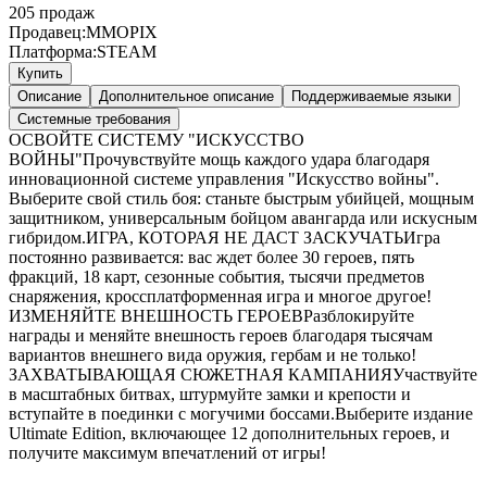
205
продаж
Продавец:
MMOPIX
Платформа:
STEAM
Купить
Описание
Дополнительное описание
Поддерживаемые языки
Системные требования
ОСВОЙТЕ СИСТЕМУ "ИСКУССТВО
ВОЙНЫ"Прочувствуйте мощь каждого удара благодаря
инновационной системе управления "Искусство войны".
Выберите свой стиль боя: станьте быстрым убийцей, мощным
защитником, универсальным бойцом авангарда или искусным
гибридом.ИГРА, КОТОРАЯ НЕ ДАСТ ЗАСКУЧАТЬИгра
постоянно развивается: вас ждет более 30 героев, пять
фракций, 18 карт, сезонные события, тысячи предметов
снаряжения, кроссплатформенная игра и многое другое!
ИЗМЕНЯЙТЕ ВНЕШНОСТЬ ГЕРОЕВРазблокируйте
награды и меняйте внешность героев благодаря тысячам
вариантов внешнего вида оружия, гербам и не только!
ЗАХВАТЫВАЮЩАЯ СЮЖЕТНАЯ КАМПАНИЯУчаствуйте
в масштабных битвах, штурмуйте замки и крепости и
вступайте в поединки с могучими боссами.Выберите издание
Ultimate Edition, включающее 12 дополнительных героев, и
получите максимум впечатлений от игры!