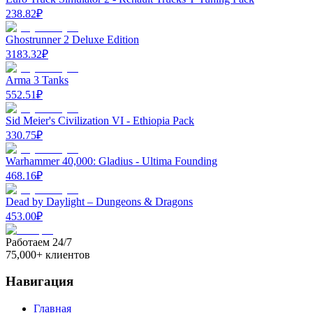
238.82
₽
Ghostrunner 2 Deluxe Edition
3183.32
₽
Arma 3 Tanks
552.51
₽
Sid Meier's Civilization VI - Ethiopia Pack
330.75
₽
Warhammer 40,000: Gladius - Ultima Founding
468.16
₽
Dead by Daylight – Dungeons & Dragons
453.00
₽
Работаем 24/7
75,000+ клиентов
Навигация
Главная