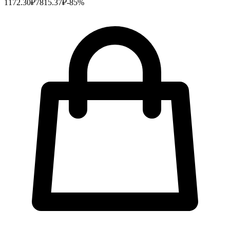
1172.30
₽
7815.37
₽
-
85
%