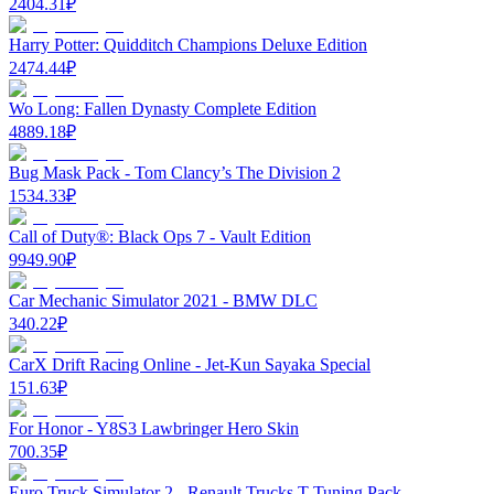
2404.31
₽
Harry Potter: Quidditch Champions Deluxe Edition
2474.44
₽
Wo Long: Fallen Dynasty Complete Edition
4889.18
₽
Bug Mask Pack - Tom Clancy’s The Division 2
1534.33
₽
Call of Duty®: Black Ops 7 - Vault Edition
9949.90
₽
Car Mechanic Simulator 2021 - BMW DLC
340.22
₽
CarX Drift Racing Online - Jet-Kun Sayaka Special
151.63
₽
For Honor - Y8S3 Lawbringer Hero Skin
700.35
₽
Euro Truck Simulator 2 - Renault Trucks T Tuning Pack