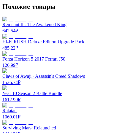
Похожие товары
Remnant II - The Awakened King
642.54
₽
Hi-Fi RUSH Deluxe Edition Upgrade Pack
485.22
₽
Forza Horizon 5 2017 Ferrari J50
126.99
₽
Claws of Awaji - Assassin's Creed Shadows
1526.74
₽
Year 10 Season 2 Battle Bundle
1612.99
₽
Ratatan
1069.01
₽
Surviving Mars: Relaunched