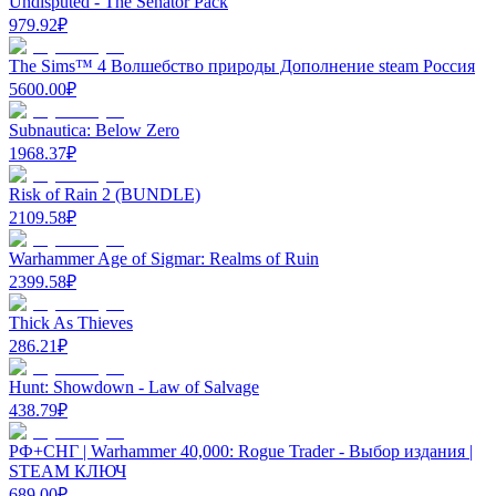
Undisputed - The Senator Pack
979.92
₽
The Sims™ 4 Волшебство природы Дополнение steam Роcсия
5600.00
₽
Subnautica: Below Zero
1968.37
₽
Risk of Rain 2 (BUNDLE)
2109.58
₽
Warhammer Age of Sigmar: Realms of Ruin
2399.58
₽
Thick As Thieves
286.21
₽
Hunt: Showdown - Law of Salvage
438.79
₽
РФ+СНГ | Warhammer 40,000: Rogue Trader - Выбор издания |
STEAM КЛЮЧ
689.00
₽