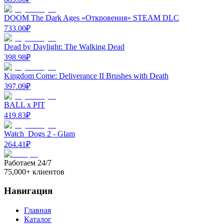
DOOM The Dark Ages «Откровения» STEAM DLC
733.00
₽
Dead by Daylight: The Walking Dead
398.98
₽
Kingdom Come: Deliverance II Brushes with Death
397.09
₽
BALL x PIT
419.83
₽
Watch_Dogs 2 - Glam
264.41
₽
Работаем 24/7
75,000+ клиентов
Навигация
Главная
Каталог