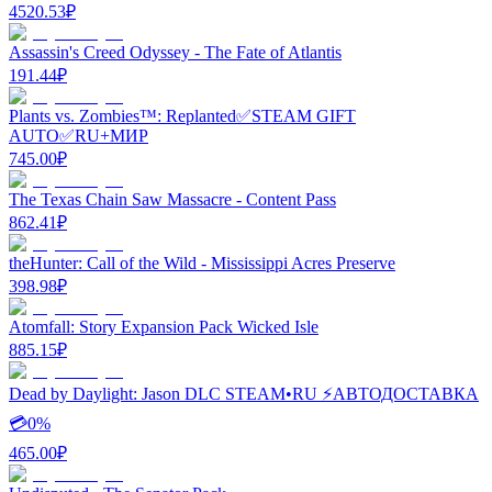
4520.53
₽
Assassin's Creed Odyssey - The Fate of Atlantis
191.44
₽
Plants vs. Zombies™: Replanted✅STEAM GIFT
AUTO✅RU+МИР
745.00
₽
The Texas Chain Saw Massacre - Content Pass
862.41
₽
theHunter: Call of the Wild - Mississippi Acres Preserve
398.98
₽
Atomfall: Story Expansion Pack Wicked Isle
885.15
₽
Dead by Daylight: Jason DLC STEAM•RU ⚡️АВТОДОСТАВКА
💳0%
465.00
₽