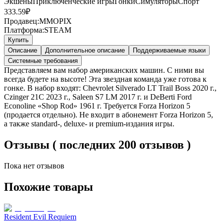
Экшены
Приключенческие игры
Гонки
Симуляторы
Спорт
333.59
₽
Продавец:
MMOPIX
Платформа:
STEAM
Купить
Описание
Дополнительное описание
Поддерживаемые языки
Системные требования
Представляем вам набор американских машин. С ними вы
всегда будете на высоте! Эта звездная команда уже готова к
гонке. В набор входят: Chevrolet Silverado LT Trail Boss 2020 г.,
Czinger 21C 2023 г., Saleen S7 LM 2017 г. и DeBerti Ford
Econoline «Shop Rod» 1961 г. Требуется Forza Horizon 5
(продается отдельно). Не входит в абонемент Forza Horizon 5,
а также standard-, deluxe- и premium-издания игры.
Отзывы ( последних 200 отзывов )
Пока нет отзывов
Похожие товары
Resident Evil Requiem