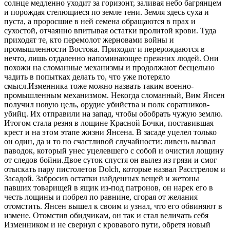
солнце медленно уходит за горизонт, заливая небо багрянцем
и порождая стелющиеся по земле тени. Земля здесь суха и
пуста, а проросшие в ней семена обращаются в прах и
сухостой, отчаянно впитывая остатки пролитой крови. Туда
приходят те, кто перемолот жерновами войны и
промышленности Востока. Приходят и перерождаются в
нечто, лишь отдаленно напоминающее прежних людей. Они
похожи на сломанные механизмы и продолжают бесцельно
чадить в попытках делать то, что уже потеряло
смысл.Изменника тоже можно назвать таким военно-
промышленным механизмом. Некогда сломанный, Вим Янсен
получил новую цель, орудие убийства и полк соратников-
убийц. Их отправили на запад, чтобы обобрать чужую землю.
Итогом стала резня в лощине Красной Бочки, поставившая
крест и на этом этапе жизни Янсена. В засаде уцелел только
он один, да и то по счастливой случайности: ливень вызвал
паводок, который унес уцелевшего с собой и очистил лощину
от следов бойни.Двое суток спустя он вылез из грязи и смог
отыскать пару пистолетов Dolch, которые назвал Расстрелом и
Засадой. Забросив остатки найденных вещей и жетоны
павших товарищей в ящик из-под патронов, он нарек его в
честь лощины и побрел по равнине, сгорая от желания
отомстить. Янсен вышел к своим и узнал, что его обвиняют в
измене. Отомстив обидчикам, он так и стал величать себя
Изменником и не свернул с кровавого пути, обретя новый