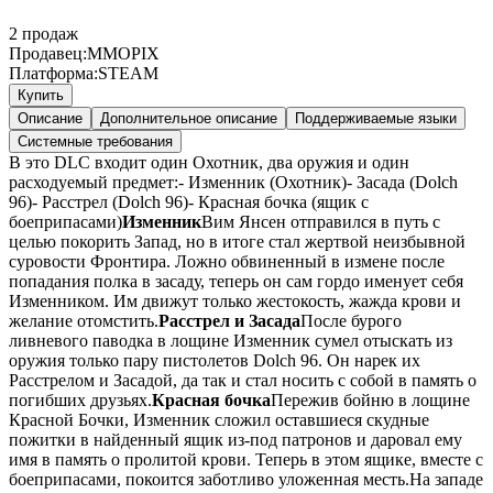
2
продаж
Продавец:
MMOPIX
Платформа:
STEAM
Купить
Описание
Дополнительное описание
Поддерживаемые языки
Системные требования
В это DLC входит один Охотник, два оружия и один
расходуемый предмет:- Изменник (Охотник)- Засада (Dolch
96)- Расстрел (Dolch 96)- Красная бочка (ящик с
боеприпасами)
Изменник
Вим Янсен отправился в путь с
целью покорить Запад, но в итоге стал жертвой неизбывной
суровости Фронтира. Ложно обвиненный в измене после
попадания полка в засаду, теперь он сам гордо именует себя
Изменником. Им движут только жестокость, жажда крови и
желание отомстить.
Расстрел и Засада
После бурого
ливневого паводка в лощине Изменник сумел отыскать из
оружия только пару пистолетов Dolch 96. Он нарек их
Расстрелом и Засадой, да так и стал носить с собой в память о
погибших друзьях.
Красная бочка
Пережив бойню в лощине
Красной Бочки, Изменник сложил оставшиеся скудные
пожитки в найденный ящик из-под патронов и даровал ему
имя в память о пролитой крови. Теперь в этом ящике, вместе с
боеприпасами, покоится заботливо уложенная месть.На западе