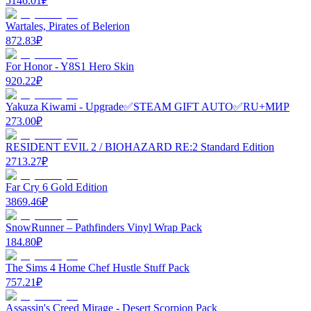
5146.01
₽
Wartales, Pirates of Belerion
872.83
₽
For Honor - Y8S1 Hero Skin
920.22
₽
Yakuza Kiwami - Upgrade✅STEAM GIFT AUTO✅RU+МИР
273.00
₽
RESIDENT EVIL 2 / BIOHAZARD RE:2 Standard Edition
2713.27
₽
Far Cry 6 Gold Edition
3869.46
₽
SnowRunner – Pathfinders Vinyl Wrap Pack
184.80
₽
The Sims 4 Home Chef Hustle Stuff Pack
757.21
₽
Assassin's Creed Mirage - Desert Scorpion Pack