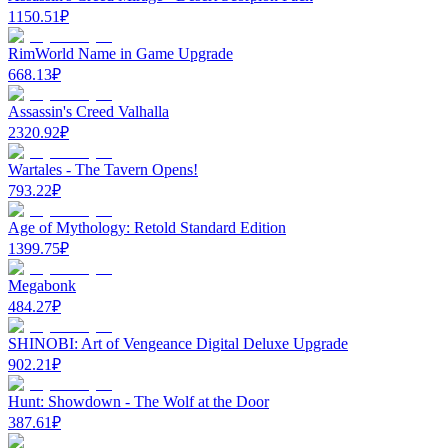
1150.51
₽
RimWorld Name in Game Upgrade
668.13
₽
Assassin's Creed Valhalla
2320.92
₽
Wartales - The Tavern Opens!
793.22
₽
Age of Mythology: Retold Standard Edition
1399.75
₽
Megabonk
484.27
₽
SHINOBI: Art of Vengeance Digital Deluxe Upgrade
902.21
₽
Hunt: Showdown - The Wolf at the Door
387.61
₽