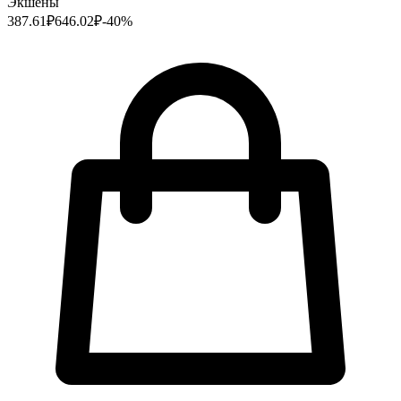
Экшены
387.61
₽
646.02
₽
-
40
%