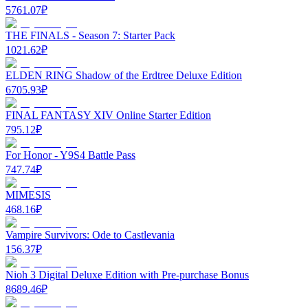
5761.07
₽
THE FINALS - Season 7: Starter Pack
1021.62
₽
ELDEN RING Shadow of the Erdtree Deluxe Edition
6705.93
₽
FINAL FANTASY XIV Online Starter Edition
795.12
₽
For Honor - Y9S4 Battle Pass
747.74
₽
MIMESIS
468.16
₽
Vampire Survivors: Ode to Castlevania
156.37
₽
Nioh 3 Digital Deluxe Edition with Pre-purchase Bonus
8689.46
₽