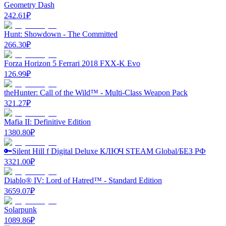
Geometry Dash
242.61
₽
Hunt: Showdown - The Committed
266.30
₽
Forza Horizon 5 Ferrari 2018 FXX-K Evo
126.99
₽
theHunter: Call of the Wild™ - Multi-Class Weapon Pack
321.27
₽
Mafia II: Definitive Edition
1380.80
₽
🔑Silent Hill f Digital Deluxe КЛЮЧ STEAM Global/БЕЗ РФ
3321.00
₽
Diablo® IV: Lord of Hatred™ - Standard Edition
3659.07
₽
Solarpunk
1089.86
₽