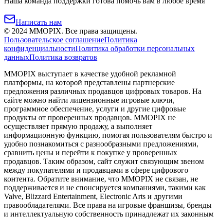
Наша команда поддержки готова помочь вам в любое время
Написать нам
©
2024
MMOPIX.
Все права защищены.
Пользовательское соглашение
Политика
конфиденциальности
Политика обработки персональных
данных
Политика возвратов
MMOPIX выступает в качестве удобной рекламной
платформы, на которой представлены партнерские
предложения различных продавцов цифровых товаров. На
сайте можно найти лицензионные игровые ключи,
программное обеспечение, услуги и другие цифровые
продукты от проверенных продавцов. MMOPIX не
осуществляет прямую продажу, а выполняет
информационную функцию, помогая пользователям быстро и
удобно познакомиться с разнообразными предложениями,
сравнить цены и перейти к покупке у проверенных
продавцов. Таким образом, сайт служит связующим звеном
между покупателями и продавцами в сфере цифрового
контента. Обратите внимание, что MMOPIX не связан, не
поддерживается и не спонсируется компаниями, такими как
Valve, Blizzard Entertainment, Electronic Arts и другими
правообладателями. Все права на игровые франшизы, бренды
и интеллектуальную собственность принадлежат их законным