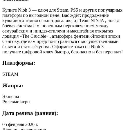
Купите Nioh 3 — ключ для Steam, PS5 и других популярных
платформ по выгодной цене! Вас ждёт: продолжение
культового тёмного экшн-рогалика от Team NINJA , новая
боевая система с мгновенным переключением между
самурайским и ниндзя-стилями и масштабная открытая
локация «The Crucible» , атмосфера фэнтези-Японии эпохи
Сэнгоку, где вам предстоит сразиться с могущественными
ёкаями и стать сёгуном . Оформите заказ на Nioh 3 —
получите цифровой ключ быстро, безопасно и без переплат!
Платформы:
STEAM
Жанры:
Экшены
Ролевые игры
Дата релиза (ранняя):
05 февраля 2026 г.
Лучшие предложения