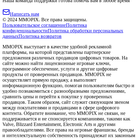
Наша команда поддержки готова помочь вам в любое время
Написать нам
©
2024
MMOPIX.
Все права защищены.
Пользовательское соглашение
Политика
конфиденциальности
Политика обработки персональных
данных
Политика возвратов
MMOPIX выступает в качестве удобной рекламной
платформы, на которой представлены партнерские
предложения различных продавцов цифровых товаров. На
сайте можно найти лицензионные игровые ключи,
программное обеспечение, услуги и другие цифровые
продукты от проверенных продавцов. MMOPIX не
осуществляет прямую продажу, а выполняет
информационную функцию, помогая пользователям быстро и
удобно познакомиться с разнообразными предложениями,
сравнить цены и перейти к покупке у проверенных
продавцов. Таким образом, сайт служит связующим звеном
между покупателями и продавцами в сфере цифрового
контента. Обратите внимание, что MMOPIX не связан, не
поддерживается и не спонсируется компаниями, такими как
Valve, Blizzard Entertainment, Electronic Arts и другими
правообладателями. Все права на игровые франшизы, бренды
и интеллектуальную собственность принадлежат их законным