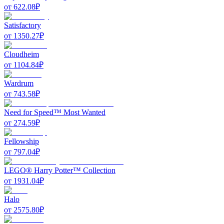
от
622.08
₽
Satisfactory
от
1350.27
₽
Cloudheim
от
1104.84
₽
Wardrum
от
743.58
₽
Need for Speed™ Most Wanted
от
274.59
₽
Fellowship
от
797.04
₽
LEGO® Harry Potter™ Collection
от
1931.04
₽
Halo
от
2575.80
₽