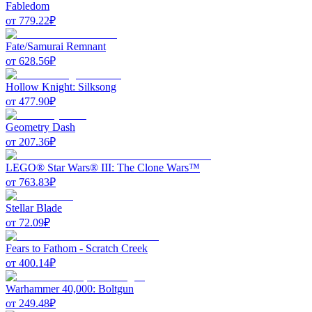
Fabledom
от
779.22
₽
Fate/Samurai Remnant
от
628.56
₽
Hollow Knight: Silksong
от
477.90
₽
Geometry Dash
от
207.36
₽
LEGO® Star Wars® III: The Clone Wars™
от
763.83
₽
Stellar Blade
от
72.09
₽
Fears to Fathom - Scratch Creek
от
400.14
₽
Warhammer 40,000: Boltgun
от
249.48
₽