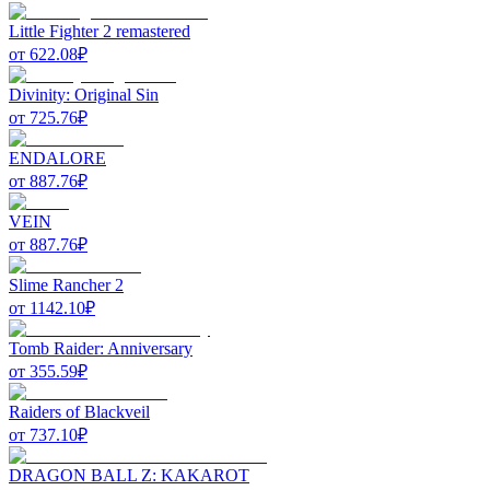
Little Fighter 2 remastered
от
622.08
₽
Divinity: Original Sin
от
725.76
₽
ENDALORE
от
887.76
₽
VEIN
от
887.76
₽
Slime Rancher 2
от
1142.10
₽
Tomb Raider: Anniversary
от
355.59
₽
Raiders of Blackveil
от
737.10
₽
DRAGON BALL Z: KAKAROT