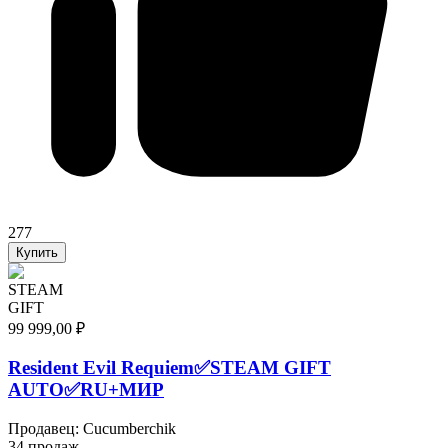
277
Купить
STEAM
GIFT
99 999,00 ₽
Resident Evil Requiem✅STEAM GIFT
AUTO✅RU+МИР
Продавец
:
Cucumberchik
34 продаж