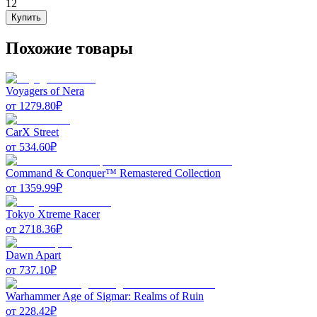
12
Купить
Похожие товары
Voyagers of Nera
от
1279.80
₽
CarX Street
от
534.60
₽
Command & Conquer™ Remastered Collection
от
1359.99
₽
Tokyo Xtreme Racer
от
2718.36
₽
Dawn Apart
от
737.10
₽
Warhammer Age of Sigmar: Realms of Ruin
от
228.42
₽