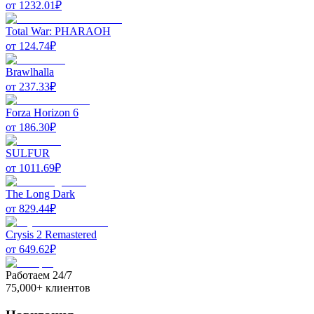
от
1232.01
₽
Total War: PHARAOH
от
124.74
₽
Brawlhalla
от
237.33
₽
Forza Horizon 6
от
186.30
₽
SULFUR
от
1011.69
₽
The Long Dark
от
829.44
₽
Crysis 2 Remastered
от
649.62
₽
Работаем 24/7
75,000+ клиентов