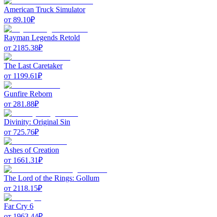
American Truck Simulator
от
89.10
₽
Rayman Legends Retold
от
2185.38
₽
The Last Caretaker
от
1199.61
₽
Gunfire Reborn
от
281.88
₽
Divinity: Original Sin
от
725.76
₽
Ashes of Creation
от
1661.31
₽
The Lord of the Rings: Gollum
от
2118.15
₽
Far Cry 6
от
1963.44
₽