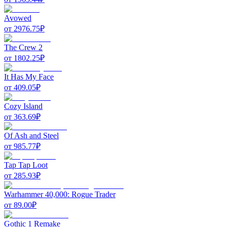
Avowed
от
2976.75
₽
The Crew 2
от
1802.25
₽
It Has My Face
от
409.05
₽
Cozy Island
от
363.69
₽
Of Ash and Steel
от
985.77
₽
Tap Tap Loot
от
285.93
₽
Warhammer 40,000: Rogue Trader
от
89.00
₽
Gothic 1 Remake