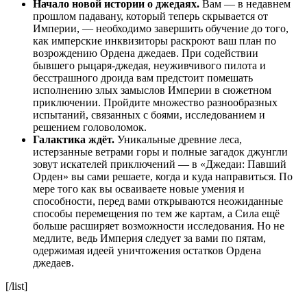
Начало новой истории о джедаях.
Вам — в недавнем
прошлом падавану, который теперь скрывается от
Империи, — необходимо завершить обучение до того,
как имперские инквизиторы раскроют ваш план по
возрождению Ордена джедаев. При содействии
бывшего рыцаря-джедая, неуживчивого пилота и
бесстрашного дроида вам предстоит помешать
исполнению злых замыслов Империи в сюжетном
приключении. Пройдите множество разнообразных
испытаний, связанных с боями, исследованием и
решением головоломок.
Галактика ждёт.
Уникальные древние леса,
истерзанные ветрами горы и полные загадок джунгли
зовут искателей приключений — в «Джедаи: Павший
Орден» вы сами решаете, когда и куда направиться. По
мере того как вы осваиваете новые умения и
способности, перед вами открываются неожиданные
способы перемещения по тем же картам, а Сила ещё
больше расширяет возможности исследования. Но не
медлите, ведь Империя следует за вами по пятам,
одержимая идеей уничтожения остатков Ордена
джедаев.
[/list]