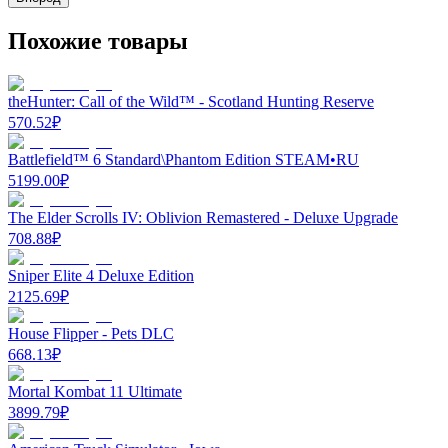
Похожие товары
theHunter: Call of the Wild™ - Scotland Hunting Reserve
570.52
₽
Battlefield™ 6 Standard\Phantom Edition STEAM•RU
5199.00
₽
The Elder Scrolls IV: Oblivion Remastered - Deluxe Upgrade
708.88
₽
Sniper Elite 4 Deluxe Edition
2125.69
₽
House Flipper - Pets DLC
668.13
₽
Mortal Kombat 11 Ultimate
3899.79
₽