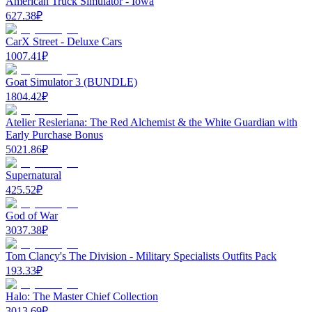
American Truck Simulator - Iowa
627.38
₽
CarX Street - Deluxe Cars
1007.41
₽
Goat Simulator 3 (BUNDLE)
1804.42
₽
Atelier Resleriana: The Red Alchemist & the White Guardian with
Early Purchase Bonus
5021.86
₽
Supernatural
425.52
₽
God of War
3037.38
₽
Tom Clancy's The Division - Military Specialists Outfits Pack
193.33
₽
Halo: The Master Chief Collection
3013.69
₽