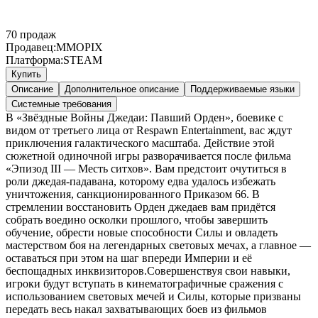
70
продаж
Продавец:
MMOPIX
Платформа:
STEAM
Купить
Описание
Дополнительное описание
Поддерживаемые языки
Системные требования
В «Звёздные Войны Джедаи: Павший Орден», боевике с
видом от третьего лица от Respawn Entertainment, вас ждут
приключения галактического масштаба. Действие этой
сюжетной одиночной игры разворачивается после фильма
«Эпизод III — Месть ситхов». Вам предстоит очутиться в
роли джедая-падавана, которому едва удалось избежать
уничтожения, санкционированного Приказом 66. В
стремлении восстановить Орден джедаев вам придётся
собрать воедино осколки прошлого, чтобы завершить
обучение, обрести новые способности Силы и овладеть
мастерством боя на легендарных световых мечах, а главное —
оставаться при этом на шаг впереди Империи и её
беспощадных инквизиторов.Совершенствуя свои навыки,
игроки будут вступать в кинематографичные сражения с
использованием световых мечей и Силы, которые призваны
передать весь накал захватывающих боев из фильмов