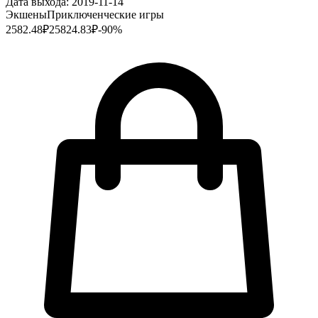
Дата выхода:
2019-11-14
Экшены
Приключенческие игры
2582.48
₽
25824.83
₽
-
90
%