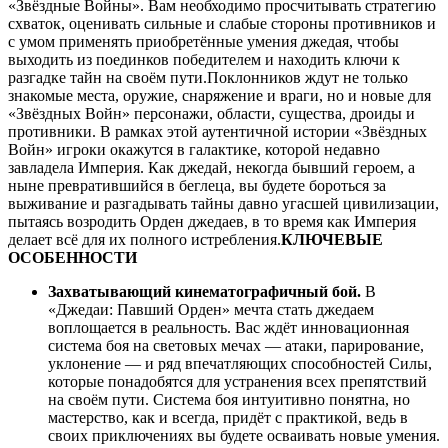
«Звёздные Войны». Вам необходимо просчитывать стратегию
схваток, оценивать сильные и слабые стороны противников и
с умом применять приобретённые умения джедая, чтобы
выходить из поединков победителем и находить ключи к
разгадке тайн на своём пути.Поклонников ждут не только
знакомые места, оружие, снаряжение и враги, но и новые для
«Звёздных Войн» персонажи, области, существа, дроиды и
противники. В рамках этой аутентичной истории «Звёздных
Войн» игроки окажутся в галактике, которой недавно
завладела Империя. Как джедай, некогда бывший героем, а
ныне превратившийся в беглеца, вы будете бороться за
выживание и разгадывать тайны давно угасшей цивилизации,
пытаясь возродить Орден джедаев, в то время как Империя
делает всё для их полного истребления.
КЛЮЧЕВЫЕ
ОСОБЕННОСТИ
Захватывающий кинематографичный бой.
В
«Джедаи: Павший Орден» мечта стать джедаем
воплощается в реальность. Вас ждёт инновационная
система боя на световых мечах — атаки, парирование,
уклонение — и ряд впечатляющих способностей Силы,
которые понадобятся для устранения всех препятствий
на своём пути. Система боя интуитивно понятна, но
мастерство, как и всегда, придёт с практикой, ведь в
своих приключениях вы будете осваивать новые умения.