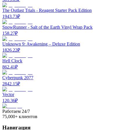
The Outlast Trials - Reagent Starter Pack Edition
1943.73
₽
SnowRunner - Salt of the Earth Vinyl Wrap Pack
158.27
₽
Unknown 9: Awakening – Deluxe Edition
1826.22
₽
Hell Clock
862.41
₽
Cyberpunk 2077
2842.15
₽
Vector
120.36
₽
Работаем 24/7
75,000+ клиентов
Навигация