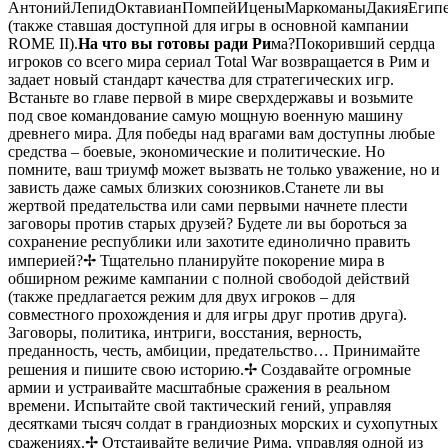
АнтонийЛепидОктавианПомпейИценыМаркоманыДакияЕгип
(также ставшая доступной для игры в основной кампании
ROME II).
На что вы готовы ради Ри
ма?Покоривший сердца
игроков со всего мира сериал Total War возвращается в Рим и
задает новый стандарт качества для стратегических игр.
Встаньте во главе первой в мире сверхдержавы и возьмите
под свое командование самую мощную военную машину
древнего мира. Для победы над врагами вам доступны любые
средства – боевые, экономические и политические. Но
помните, ваш триумф может вызвать не только уважение, но и
зависть даже самых близких союзников.Станете ли вы
жертвой предательства или сами первыми начнете плести
заговоры против старых друзей? Будете ли вы бороться за
сохранение республики или захотите единолично править
империей?✢ Тщательно планируйте покорение мира в
обширном режиме кампании с полной свободой действий
(также предлагается режим для двух игроков – для
совместного прохождения и для игры друг против друга).
Заговоры, политика, интриги, восстания, верность,
преданность, честь, амбиции, предательство… Принимайте
решения и пишите свою историю.✢ Создавайте огромные
армии и устраивайте масштабные сражения в реальном
времени. Испытайте свой тактический гений, управляя
десятками тысяч солдат в грандиозных морских и сухопутных
сражениях.✢ Отстаивайте величие Рима, управляя одной из