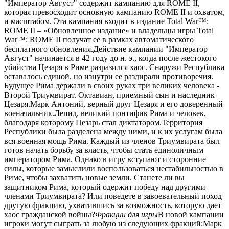
"Император Август" содержит кампанию для ROME II,
которая превосходит основную кампанию ROME II и охватом,
и масштабом. Эта кампания входит в издание Total War™:
ROME II – «Обновленное издание» и владельцы игры Total
War™: ROME II получат ее в рамках автоматического
бесплатного обновления.Действие кампании "Император
Август" начинается в 42 году до н. э., когда после жестокого
убийства Цезаря в Риме разразился хаос. Снаружи Республика
оставалось единой, но изнутри ее раздирали противоречия.
Будущее Рима держали в своих руках три великих человека -
Второй Триумвират. Октавиан, приемный сын и наследник
Цезаря.Марк Антоний, верный друг Цезаря и его доверенный
военачальник.Лепид, великий понтифик Рима и человек,
благодаря которому Цезарь стал диктатором.Территория
Республики была разделена между ними, и к их услугам была
вся военная мощь Рима. Каждый из членов Триумвирата был
готов начать борьбу за власть, чтобы стать единоличным
императором Рима. Однако в игру вступают и сторонние
силы, которые замыслили воспользоваться нестабильностью в
Риме, чтобы захватить новые земли. Станете ли вы
защитником Рима, который одержит победу над другими
членами Триумвирата? Или поведете в завоевательный поход
другую фракцию, ухватившись за возможность, которую дает
хаос гражданской войны?
Фракции для игры
В новой кампании
игроки могут сыграть за любую из следующих фракций:Марк