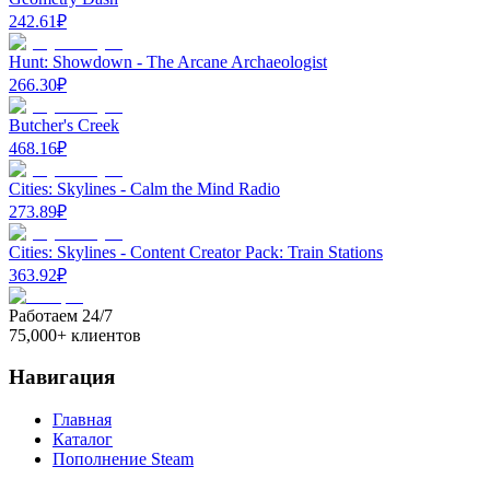
242.61
₽
Hunt: Showdown - The Arcane Archaeologist
266.30
₽
Butcher's Creek
468.16
₽
Cities: Skylines - Calm the Mind Radio
273.89
₽
Cities: Skylines - Content Creator Pack: Train Stations
363.92
₽
Работаем 24/7
75,000+ клиентов
Навигация
Главная
Каталог
Пополнение Steam