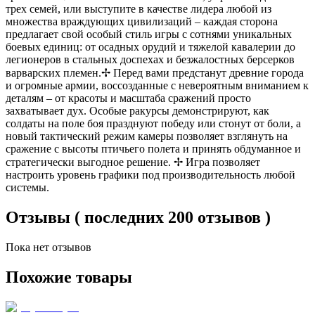
трех семей, или выступите в качестве лидера любой из
множества враждующих цивилизаций – каждая сторона
предлагает свой особый стиль игры с сотнями уникальных
боевых единиц: от осадных орудий и тяжелой кавалерии до
легионеров в стальных доспехах и безжалостных берсерков
варварских племен.✢ Перед вами предстанут древние города
и огромные армии, воссозданные с невероятным вниманием к
деталям – от красоты и масштаба сражений просто
захватывает дух. Особые ракурсы демонстрируют, как
солдаты на поле боя празднуют победу или стонут от боли, а
новый тактический режим камеры позволяет взглянуть на
сражение с высоты птичьего полета и принять обдуманное и
стратегически выгодное решение. ✢ Игра позволяет
настроить уровень графики под производительность любой
системы.
Отзывы ( последних 200 отзывов )
Пока нет отзывов
Похожие товары