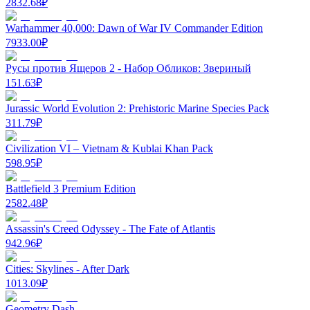
2832.68
₽
Warhammer 40,000: Dawn of War IV Commander Edition
7933.00
₽
Русы против Ящеров 2 - Набор Обликов: Звериный
151.63
₽
Jurassic World Evolution 2: Prehistoric Marine Species Pack
311.79
₽
Civilization VI – Vietnam & Kublai Khan Pack
598.95
₽
Battlefield 3 Premium Edition
2582.48
₽
Assassin's Creed Odyssey - The Fate of Atlantis
942.96
₽
Cities: Skylines - After Dark
1013.09
₽
Geometry Dash