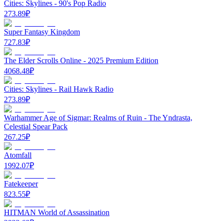
Cities: Skylines - 90's Pop Radio
273.89
₽
Super Fantasy Kingdom
727.83
₽
The Elder Scrolls Online - 2025 Premium Edition
4068.48
₽
Cities: Skylines - Rail Hawk Radio
273.89
₽
Warhammer Age of Sigmar: Realms of Ruin - The Yndrasta,
Celestial Spear Pack
267.25
₽
Atomfall
1992.07
₽
Fatekeeper
823.55
₽
HITMAN World of Assassination