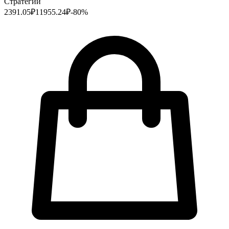
Стратегии
2391.05
₽
11955.24
₽
-
80
%