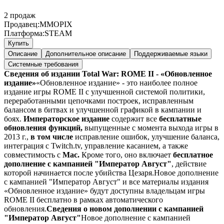
2
продаж
Продавец:
MMOPIX
Платформа:
STEAM
Купить
Описание
Дополнительное описание
Поддерживаемые языки
Системные требования
Сведения об издании Total War: ROME II - «Обновленное
издание»
«Обновленное издание» - это наиболее полное
издание игры ROME II с улучшенной системой политики,
переработанными цепочками построек, исправленным
балансом в битвах и улучшенной графикой в кампании и
боях.
Императорское издание
содержит все
бесплатные
обновления функций,
выпущенные с момента выхода игры в
2013 г.,
в том числе
исправление ошибок, улучшение баланса,
интеграция с Twitch.tv, управление касанием, а также
совместимость с
Mac.
Кроме того, оно включает
бесплатное
дополнение с кампанией "Император Август"
, действие
которой начинается после убийства Цезаря.​Новое дополнение
с кампанией "Император Август" и все материалы издания
«Обновленное издание» будут доступны владельцам игры
ROME II бесплатно в рамках автоматического
обновления.
Сведения о новом дополнении с кампанией
"Император Август"
Новое дополнение с кампанией