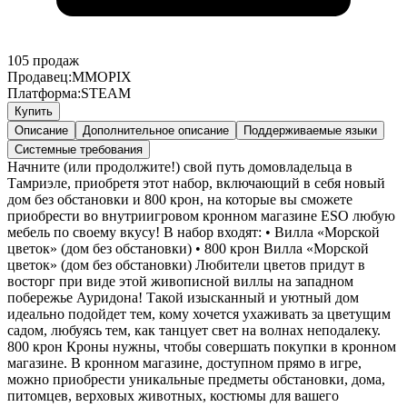
105
продаж
Продавец:
MMOPIX
Платформа:
STEAM
Купить
Описание
Дополнительное описание
Поддерживаемые языки
Системные требования
Начните (или продолжите!) свой путь домовладельца в
Тамриэле, приобретя этот набор, включающий в себя новый
дом без обстановки и 800 крон, на которые вы сможете
приобрести во внутриигровом кронном магазине ESO любую
мебель по своему вкусу! В набор входят: • Вилла «Морской
цветок» (дом без обстановки) • 800 крон Вилла «Морской
цветок» (дом без обстановки) Любители цветов придут в
восторг при виде этой живописной виллы на западном
побережье Ауридона! Такой изысканный и уютный дом
идеально подойдет тем, кому хочется ухаживать за цветущим
садом, любуясь тем, как танцует свет на волнах неподалеку.
800 крон Кроны нужны, чтобы совершать покупки в кронном
магазине. В кронном магазине, доступном прямо в игре,
можно приобрести уникальные предметы обстановки, дома,
питомцев, верховых животных, костюмы для вашего