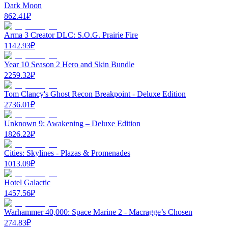
Dark Moon
862.41
₽
Arma 3 Creator DLC: S.O.G. Prairie Fire
1142.93
₽
Year 10 Season 2 Hero and Skin Bundle
2259.32
₽
Tom Clancy's Ghost Recon Breakpoint - Deluxe Edition
2736.01
₽
Unknown 9: Awakening – Deluxe Edition
1826.22
₽
Cities: Skylines - Plazas & Promenades
1013.09
₽
Hotel Galactic
1457.56
₽
Warhammer 40,000: Space Marine 2 - Macragge’s Chosen
274.83
₽