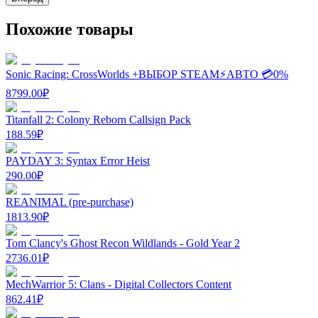
Похожие товары
Sonic Racing: CrossWorlds +ВЫБОР STEAM⚡️АВТО 💳0%
8799.00
₽
Titanfall 2: Colony Reborn Callsign Pack
188.59
₽
PAYDAY 3: Syntax Error Heist
290.00
₽
REANIMAL (pre-purchase)
1813.90
₽
Tom Clancy's Ghost Recon Wildlands - Gold Year 2
2736.01
₽
MechWarrior 5: Clans - Digital Collectors Content
862.41
₽