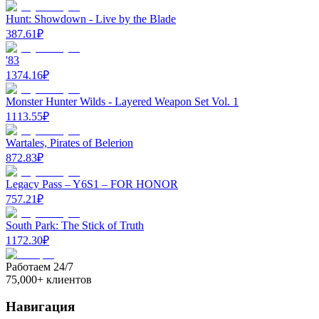
Hunt: Showdown - Live by the Blade
387.61
₽
'83
1374.16
₽
Monster Hunter Wilds - Layered Weapon Set Vol. 1
1113.55
₽
Wartales, Pirates of Belerion
872.83
₽
Legacy Pass – Y6S1 – FOR HONOR
757.21
₽
South Park: The Stick of Truth
1172.30
₽
Работаем 24/7
75,000+ клиентов
Навигация