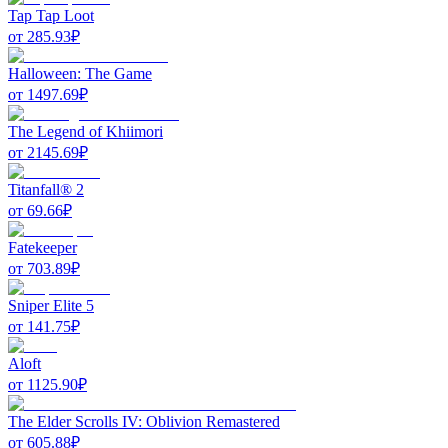
Tap Tap Loot
от
285.93
₽
Halloween: The Game
от
1497.69
₽
The Legend of Khiimori
от
2145.69
₽
Titanfall® 2
от
69.66
₽
Fatekeeper
от
703.89
₽
Sniper Elite 5
от
141.75
₽
Aloft
от
1125.90
₽
The Elder Scrolls IV: Oblivion Remastered
от
605.88
₽