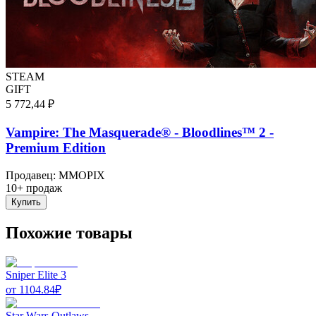
STEAM
GIFT
5 772,44 ₽
Vampire: The Masquerade® - Bloodlines™ 2 -
Premium Edition
Продавец
:
MMOPIX
10+ продаж
Купить
Похожие товары
Sniper Elite 3
от
1104.84
₽
Star Wars Outlaws