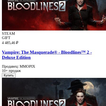
STEAM
GIFT
4 485,46 ₽
Vampire: The Masquerade® - Bloodlines™ 2 -
Deluxe Edition
Продавец
:
MMOPIX
10+ продаж
Купить