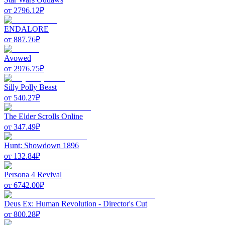
от
2796.12
₽
ENDALORE
от
887.76
₽
Avowed
от
2976.75
₽
Silly Polly Beast
от
540.27
₽
The Elder Scrolls Online
от
347.49
₽
Hunt: Showdown 1896
от
132.84
₽
Persona 4 Revival
от
6742.00
₽
Deus Ex: Human Revolution - Director's Cut
от
800.28
₽