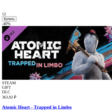
12
Купить
-
40
%
STEAM
GIFT
DLC
363,92 ₽
Atomic Heart - Trapped in Limbo