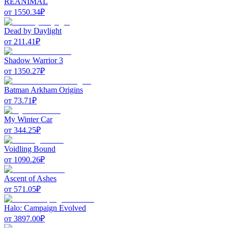
REANIMAL
от
1550.34
₽
Dead by Daylight
от
211.41
₽
Shadow Warrior 3
от
1350.27
₽
Batman Arkham Origins
от
73.71
₽
My Winter Car
от
344.25
₽
Voidling Bound
от
1090.26
₽
Ascent of Ashes
от
571.05
₽
Halo: Campaign Evolved
от
3897.00
₽