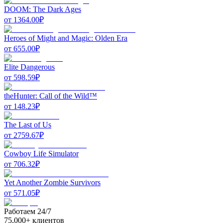
DOOM: The Dark Ages
от
1364.00
₽
Heroes of Might and Magic: Olden Era
от
655.00
₽
Elite Dangerous
от
598.59
₽
theHunter: Call of the Wild™
от
148.23
₽
The Last of Us
от
2759.67
₽
Cowboy Life Simulator
от
706.32
₽
Yet Another Zombie Survivors
от
571.05
₽
Работаем 24/7
75,000+ клиентов