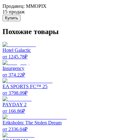
Продавец
:
MMOPIX
15 продаж
Купить
Похожие товары
Hotel Galactic
от
1245.78
₽
Insurgency
от
374.22
₽
EA SPORTS FC™ 25
от
3798.09
₽
PAYDAY 2
от
166.86
₽
Eriksholm: The Stolen Dream
от
2336.04
₽