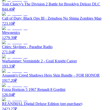
Tom Clancy's The Division 2 Battle for Brooklyn Deluxe DLC
844.40
₽
Call of Duty: Black Ops III - Zetsubou No Shima Zombies Map
723.10
₽
Mewgenics
1279.39
₽
Cities: Skylines - Paradise Radio
271.04
₽
Warhammer: Vermintide 2 - Grail Knight Career
193.33
₽
Assassin's Creed Shadows Hero Skin Bundle – FOR HONOR
1917.20
₽
Forza Horizon 5 1967 Renault 8 Gordini
126.04
₽
REANIMAL Digital Deluxe Edition (pre-purchase)
2423.27
₽