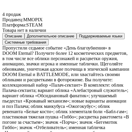
4
продаж
Продавец:
MMOPIX
Платформа:
STEAM
Товара нет в наличии
Описание
Дополнительное описание
Поддерживаемые языки
Системные требования
Пропустили седьмое событие «День благоубиения» в
DOOM Eternal? Получите более 12 косметических предметов,
в том числе все облики персонажей и расцветки оружия,
анимацию, значки игрока и именные таблички. Щеголяйте
обновками, уничтожая адские полчища в эпической кампании
DOOM Eternal и BATTLEMODE, или хвастайтесь своими
обликами и расцветками в фоторежиме. Вы получите:
коллекционный набор «Палач-сектант» В комплекте: облик
Палача-сектанта; вариант облика «Алебастровый служитель»;
вариант облика «Обсидиановый фанатик»; улучшаемый
пьедестал «Кровавый механизм»; новые варианты анимации
и поз Палача; облик манкубуса «Ожогокубус»; облик
ревенанта «Белые кости»; облик элементаля боли «Бабл-гам»;
пластиковая тяжелая пушка «Гиббо»; расцветка ракетомета «В
погоне за счастьем»; значок «Порча»; значок «Бегемотик
Гиббо»; значок «Отбеливатель»; именная табличка