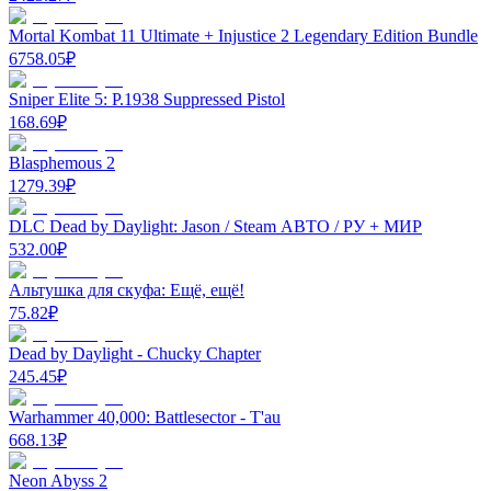
Mortal Kombat 11 Ultimate + Injustice 2 Legendary Edition Bundle
6758.05
₽
Sniper Elite 5: P.1938 Suppressed Pistol
168.69
₽
Blasphemous 2
1279.39
₽
DLC Dead by Daylight: Jason / Steam АВТО / РУ + МИР
532.00
₽
Альтушка для скуфа: Ещё, ещё!
75.82
₽
Dead by Daylight - Chucky Chapter
245.45
₽
Warhammer 40,000: Battlesector - T'au
668.13
₽
Neon Abyss 2