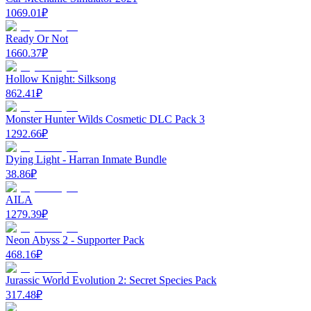
1069.01
₽
Ready Or Not
1660.37
₽
Hollow Knight: Silksong
862.41
₽
Monster Hunter Wilds Cosmetic DLC Pack 3
1292.66
₽
Dying Light - Harran Inmate Bundle
38.86
₽
AILA
1279.39
₽
Neon Abyss 2 - Supporter Pack
468.16
₽
Jurassic World Evolution 2: Secret Species Pack
317.48
₽