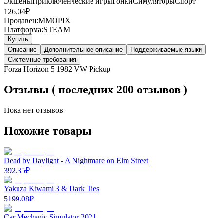
Экшены
Приключенческие игры
Гонки
Симуляторы
Спорт
126.04
₽
Продавец:
MMOPIX
Платформа:
STEAM
Купить
Описание
Дополнительное описание
Поддерживаемые языки
Системные требования
Forza Horizon 5 1982 VW Pickup
Отзывы ( последних 200 отзывов )
Пока нет отзывов
Похожие товары
Dead by Daylight - A Nightmare on Elm Street
392.35
₽
Yakuza Kiwami 3 & Dark Ties
5199.08
₽
Car Mechanic Simulator 2021