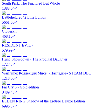
South Park: The Fractured But Whole
1383.64
₽
Battlefield 2042 Elite Edition
5661.56
₽
CloverPit
468.16
₽
RESIDENT EVIL 7
579.99
₽
Hunt: Showdown - The Prodigal Daughter
172.48
₽
Warframe: Коллекция Мисы «Наследие» STEAM DLC
1218.00
₽
Far Cry 5 - Gold edition
3489.43
₽
ELDEN RING Shadow of the Erdtree Deluxe Edition
6996.87
₽