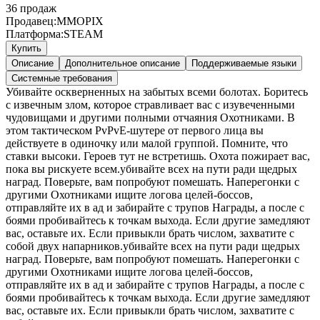
36
продаж
Продавец:
MMOPIX
Платформа:
STEAM
Купить
Описание
Дополнительное описание
Поддерживаемые языки
Системные требования
Убивайте оскверненных на забытых всеми болотах. Боритесь
с извечным злом, которое стравливает вас с изувеченными
чудовищами и другими полными отчаяния Охотниками. В
этом тактическом PvPvE-шутере от первого лица вы
действуете в одиночку или малой группой. Помните, что
ставки высоки. Героев тут не встретишь. Охота пожирает вас,
пока вы рискуете всем.убивайте всех на пути ради щедрых
наград. Поверьте, вам попробуют помешать. Наперегонки с
другими Охотниками ищите логова целей-боссов,
отправляйте их в ад и забирайте с трупов Награды, а после с
боями пробивайтесь к точкам выхода. Если другие замедляют
вас, оставьте их. Если привыкли брать числом, захватите с
собой двух напарников.убивайте всех на пути ради щедрых
наград. Поверьте, вам попробуют помешать. Наперегонки с
другими Охотниками ищите логова целей-боссов,
отправляйте их в ад и забирайте с трупов Награды, а после с
боями пробивайтесь к точкам выхода. Если другие замедляют
вас, оставьте их. Если привыкли брать числом, захватите с