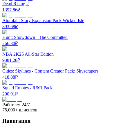
Dead Rising 2
1397.86
₽
Atomfall: Story Expansion Pack Wicked Isle
893.68
₽
Hunt: Showdown - The Committed
266.30
₽
NBA 2K25 All-Star Edition
9381.28
₽
Cities: Skylines - Content Creator Pack: Skyscrapers
418.88
₽
Squad Emotes - R&R Pack
200.91
₽
Работаем 24/7
75,000+ клиентов
Навигация