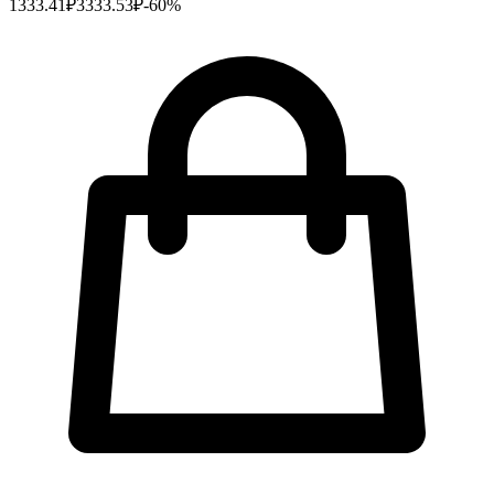
1333.41
₽
3333.53
₽
-
60
%