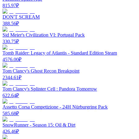
815.97
₽
DON'T SCREAM
388.56
₽
Sid Meier's Civilization VI: Portugal Pack
330.75
₽
Tomb Raider: Legacy of Atlantis - Standard Edition Steam
4576.00
₽
Tom Clancy's Ghost Recon Breakpoint
2344.61
₽
Tom Clancy's Splinter Cell : Pandora Tomorrow
622.64
₽
Assetto Corsa Competizione - 24H Nürburgring Pack
585.68
₽
SnowRunner - Season 15: Oil & Dirt
426.46
₽