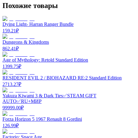
Похожие товары
Dying Light- Harran Ranger Bundle
159.21
₽
Dungeons & Kingdoms
862.41
₽
Age of Mythology: Retold Standard Edition
1399.75
₽
RESIDENT EVIL 2 / BIOHAZARD RE:2 Standard Edition
2713.27
₽
Yakuza Kiwami 3 & Dark Ties✅STEAM GIFT
AUTO✅RU+МИР
99999.00
₽
Forza Horizon 5 1967 Renault 8 Gordini
126.99
₽
Factorio: Space Age